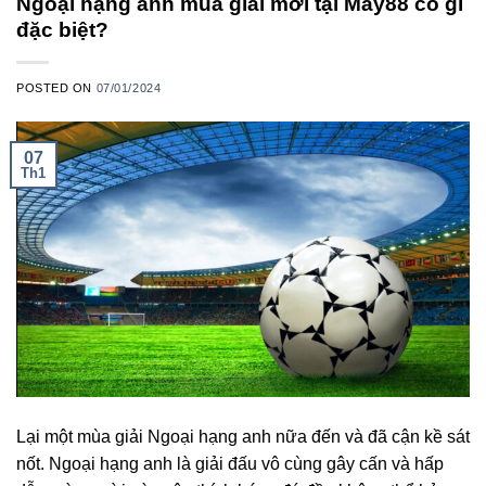
Ngoại hạng anh mùa giải mới tại May88 có gì
đặc biệt?
POSTED ON
07/01/2024
07
Th1
Lại một mùa giải Ngoại hạng anh nữa đến và đã cận kề sát
nốt. Ngoại hạng anh là giải đấu vô cùng gây cấn và hấp