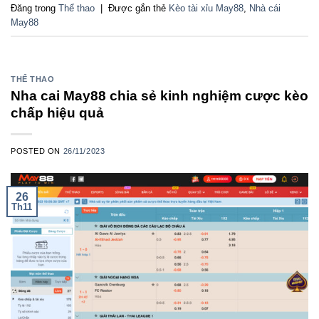
Đăng trong
Thể thao
|
Được gắn thẻ
Kèo tài xỉu May88
,
Nhà cái
May88
THỂ THAO
Nha cai May88 chia sẻ kinh nghiệm cược kèo
chấp hiệu quả
POSTED ON
26/11/2023
26
Th11