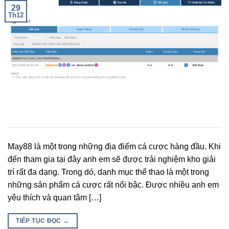
29
Th12
May88 là một trong những địa điểm cá cược hàng đầu. Khi
đến tham gia tại đây anh em sẽ được trải nghiệm kho giải
trí rất đa dạng. Trong dó, danh mục thể thao là một trong
những sản phẩm cá cược rất nổi bậc. Được nhiều anh em
yêu thích và quan tâm […]
TIẾP TỤC ĐỌC
→