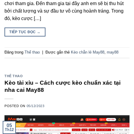
chơi tham gia. Đến tham gia tại đây anh em sẽ bị thu hút
bởi chất lượng và sự đầu tư vô cùng hoành tráng. Trong
đó, kèo cược […]
TIẾP TỤC ĐỌC
→
Đăng trong
Thể thao
|
Được gắn thẻ
Kèo chẵn lẻ May88
,
may88
THỂ THAO
Kèo tài xỉu – Cách cược kèo chuẩn xác tại
nha cai May88
POSTED ON
05/12/2023
05
Th12