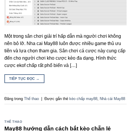
Một trong sân chơi giải trí hấp dẫn mà người chơi không
nên bỏ lỡ. Nha cai May88 luôn được nhiều game thủ ưu
tiên và lựa chọn tham gia. Sân chơi cá cược này cung cấp
đến cho người chơi kho cược kèo đa dạng. Hình thức
cược ekof chấp rất phổ biến và […]
TIẾP TỤC ĐỌC
→
Đăng trong
Thể thao
|
Được gắn thẻ
kèo chấp may88
,
Nhà cái May88
THỂ THAO
May88 hướng dẫn cách bắt kèo chẵn lẻ