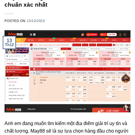
chuẩn xác nhất
POSTED ON
13/12/2023
13
Th12
Anh em đang muốn tìm kiếm một địa điểm giải trí uy tín và
chất lượng. May88 sẽ là sự lựa chọn hàng đầu cho người