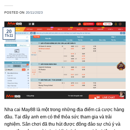
POSTED ON
20/11/2023
20
Th11
Nha cai May88 là một trong những địa điểm cá cược hàng
đầu. Tại đây anh em có thể thỏa sức tham gia và trải
nghiệm. Sân chơi đã thu hút được đông đảo sự chú ý và