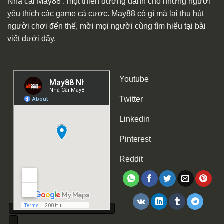
Nhà cái May88
: một thiên đường dành cho những người
yêu thích các game cá cược. May88 có gì mà lại thu hút
người chơi đến thế, mời mọi người cùng tìm hiểu tại bài
viết dưới đây.
Youtube
Twitter
Linkedin
Pinterest
Reddit