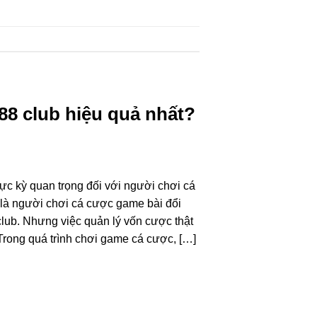
88 club hiệu quả nhất?
ực kỳ quan trọng đối với người chơi cá
 là người chơi cá cược game bài đổi
lub. Nhưng việc quản lý vốn cược thật
Trong quá trình chơi game cá cược, […]