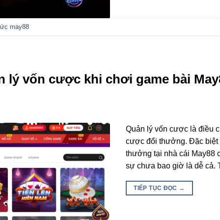
 tức may88
n lý vốn cược khi chơi game bài May
Quản lý vốn cược là điều c
cược đổi thưởng. Đặc biệt
thưởng tại nhà cái May88 c
sự chưa bao giờ là dễ cả. 
TIẾP TỤC ĐỌC
→