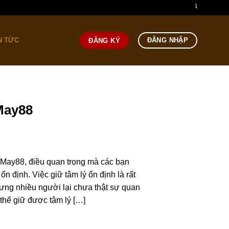
Link chính thức Nhà cái Ma
ĐĂNG NHẬP
N TỨC
ĐĂNG KÝ
 May88
 May88, điều quan trọng mà các bạn
ổn định. Việc giữ tâm lý ổn định là rất
hưng nhiều người lại chưa thật sự quan
thể giữ được tâm lý […]