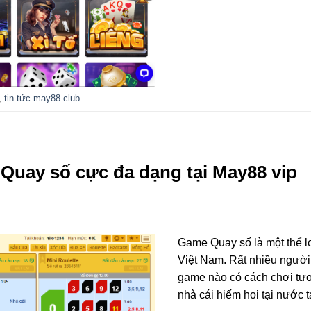
,
tin tức may88 club
Quay số cực đa dạng tại May88 vip
Game Quay số là một thể l
Việt Nam. Rất nhiều người
game nào có cách chơi tươn
nhà cái hiếm hoi tại nước