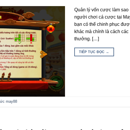
Quản lý vốn cược làm sao c
người chơi cá cược tại Ma
bạn có thể chinh phục đượ
khác mà chính là cách các
thưởng. […]
TIẾP TỤC ĐỌC
→
 tức may88