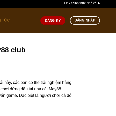
Link chính thức Nhà cái May88:
Nhà cái Uy tín
-
Đẳ
ĐĂNG NHẬP
N TỨC
ĐĂNG KÝ
y88 club
ái này, các bạn có thể trải nghiệm hàng
 chơi đứng đầu tại nhà cái May88.
ván game. Đặc biệt là người chơi cá độ