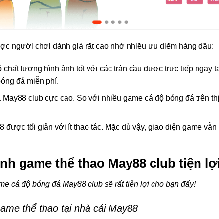
ợc người chơi đánh giá rất cao nhờ nhiều ưu điểm hàng đầu:
ất lượng hình ảnh tốt với các trận cầu được trực tiếp ngay t
bóng đá miễn phí.
 May88 club cực cao. So với nhiều game cá độ bóng đá trên th
ược tối giản với ít thao tác. Mặc dù vậy, giao diện game vẫn 
nh game thể thao May88 club tiện lợ
me cá độ bóng đá May88 club sẽ rất tiện lợi cho bạn đấy!
game thể thao tại nhà cái May88