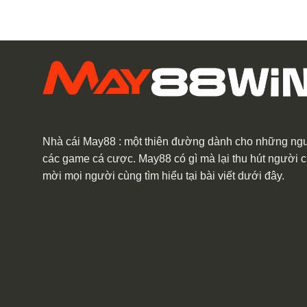
Nhà cái May88
: một thiên đường dành cho những ngư
các game cá cược. May88 có gì mà lại thu hút người c
mời mọi người cùng tìm hiểu tại bài viết dưới đây.