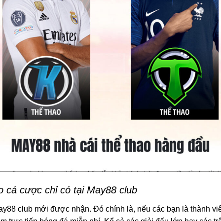
o cá cược chỉ có tại May88 club
y88 club mới được nhận. Đó chính là, nếu các bạn là thành vi