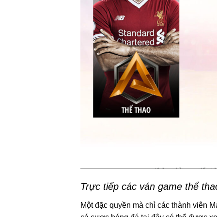
Trực tiếp các ván game thể tha
Một đặc quyền mà chỉ các thành viên Ma