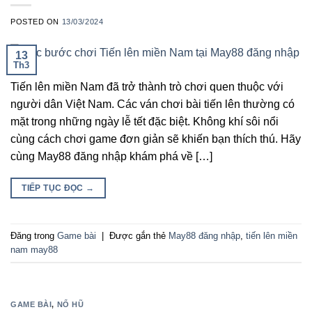
POSTED ON
13/03/2024
13
Th3
Tiến lên miền Nam đã trở thành trò chơi quen thuộc với
người dân Việt Nam. Các ván chơi bài tiến lên thường có
mặt trong những ngày lễ tết đặc biệt. Không khí sôi nổi
cùng cách chơi game đơn giản sẽ khiến bạn thích thú. Hãy
cùng May88 đăng nhập khám phá về […]
TIẾP TỤC ĐỌC
→
Đăng trong
Game bài
|
Được gắn thẻ
May88 đăng nhập
,
tiến lên miền
nam may88
GAME BÀI
,
NỔ HŨ