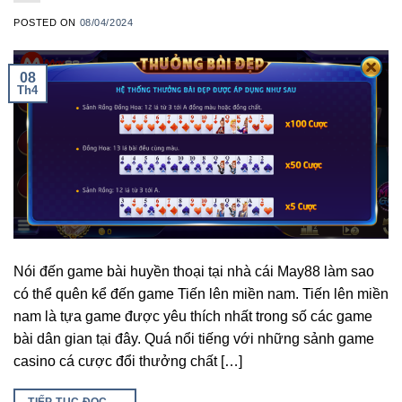
POSTED ON
08/04/2024
08
Th4
Nói đến game bài huyền thoại tại nhà cái May88 làm sao
có thể quên kể đến game Tiến lên miền nam. Tiến lên miền
nam là tựa game được yêu thích nhất trong số các game
bài dân gian tại đây. Quá nổi tiếng với những sảnh game
casino cá cược đổi thưởng chất […]