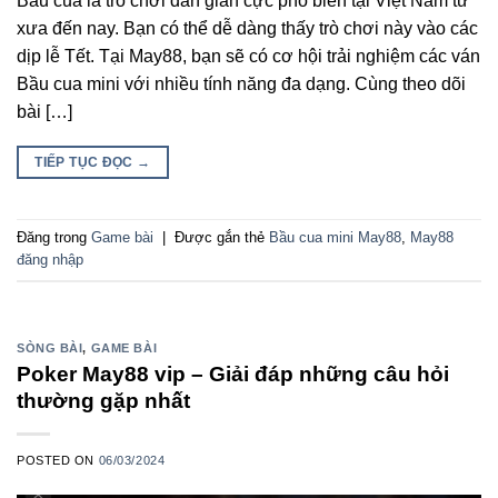
Bầu cua là trò chơi dân gian cực phổ biến tại Việt Nam từ
xưa đến nay. Bạn có thể dễ dàng thấy trò chơi này vào các
dịp lễ Tết. Tại May88, bạn sẽ có cơ hội trải nghiệm các ván
Bầu cua mini với nhiều tính năng đa dạng. Cùng theo dõi
bài […]
TIẾP TỤC ĐỌC
→
Đăng trong
Game bài
|
Được gắn thẻ
Bầu cua mini May88
,
May88
đăng nhập
SÒNG BÀI
,
GAME BÀI
Poker May88 vip – Giải đáp những câu hỏi
thường gặp nhất
POSTED ON
06/03/2024