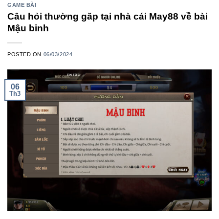
GAME BÀI
Câu hỏi thường găp tại nhà cái May88 về bài
Mậu binh
POSTED ON
06/03/2024
06
Th3