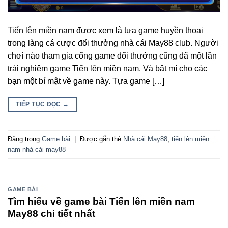
Tiến lên miền nam được xem là tựa game huyền thoại
trong làng cá cược đổi thưởng nhà cái May88 club. Người
chơi nào tham gia cổng game đổi thưởng cũng đã một lần
trải nghiệm game Tiến lên miền nam. Và bật mí cho các
bạn một bí mật về game này. Tựa game […]
TIẾP TỤC ĐỌC
→
Đăng trong
Game bài
|
Được gắn thẻ
Nhà cái May88
,
tiến lên miền
nam nhà cái may88
GAME BÀI
Tìm hiểu về game bài Tiến lên miền nam
May88 chi tiết nhất