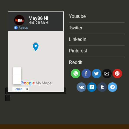
Youtube
Twitter
Linkedin
Pinterest
Reddit