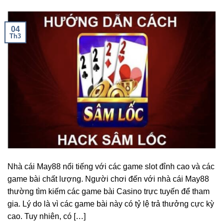
04
Th3
Nhà cái May88 nổi tiếng với các game slot đỉnh cao và các
game bài chất lượng. Người chơi đến với nhà cái May88
thường tìm kiếm các game bài Casino trực tuyến để tham
gia. Lý do là vì các game bài này có tỷ lệ trả thưởng cực kỳ
cao. Tuy nhiên, có […]