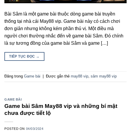
Bài Sâm là một game bài thuộc dòng game bài truyền
thống tại nhà cái May88 vip. Game bài này có cách chơi
đơn giản nhưng không kém phần thú vị. Một điều mà
người chơi thường nhắc đến về game bài Sâm. Đó chính
là sự tương đồng của game bài Sâm và game […]
TIẾP TỤC ĐỌC
→
Đăng trong
Game bài
|
Được gắn thẻ
may88 vip
,
sâm may88 vip
GAME BÀI
Game bài Sâm May88 vip và những bí mật
chưa được tiết lộ
POSTED ON
04/03/2024