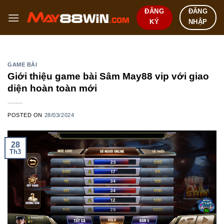
Bỏ
ĐĂNG
ĐĂNG
qua
KÝ
NHẬP
nội
dung
GAME BÀI
Giới thiệu game bài Sâm May88 vip với giao
diện hoàn toàn mới
POSTED ON
28/03/2024
28
Th3