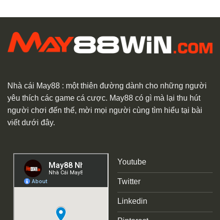
Nhà cái May88
: một thiên đường dành cho những người
yêu thích các game cá cược. May88 có gì mà lại thu hút
người chơi đến thế, mời mọi người cùng tìm hiểu tại bài
viết dưới đây.
Youtube
Twitter
Linkedin