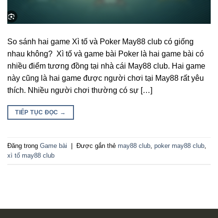
So sánh hai game Xì tố và Poker May88 club có giống
nhau không? Xì tố và game bài Poker là hai game bài có
nhiều điểm tương đồng tại nhà cái May88 club. Hai game
này cũng là hai game được người chơi tại May88 rất yêu
thích. Nhiều người chơi thường có sự […]
TIẾP TỤC ĐỌC
→
Đăng trong
Game bài
|
Được gắn thẻ
may88 club
,
poker may88 club
,
xì tố may88 club