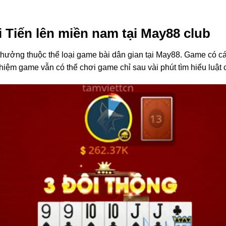
 Tiến lên miền nam tại May88 club
thưởng thuộc thể loại game bài dân gian tại May88. Game có c
hiệm game vẫn có thể chơi game chỉ sau vài phút tìm hiểu luật 