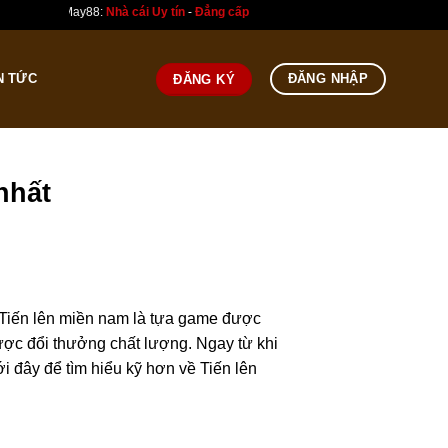
 cái Uy tín
-
Đẳng cấp
ĐĂNG NHẬP
N TỨC
ĐĂNG KÝ
nhất
 Tiến lên miền nam là tựa game được
cược đổi thưởng chất lượng. Ngay từ khi
 đây để tìm hiểu kỹ hơn về Tiến lên