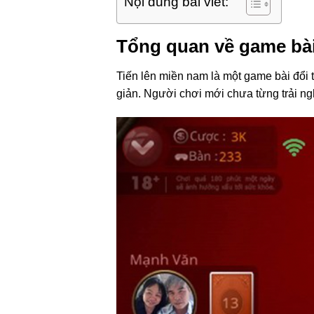
Nội dung bài viết:
Tổng quan về game bài
Tiến lên miền nam là một game bài đổi 
giản. Người chơi mới chưa từng trải ng