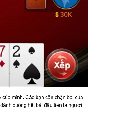
y của mình. Các bạn cần chặn bài của
 đánh xuống hết bài đầu tiên là người