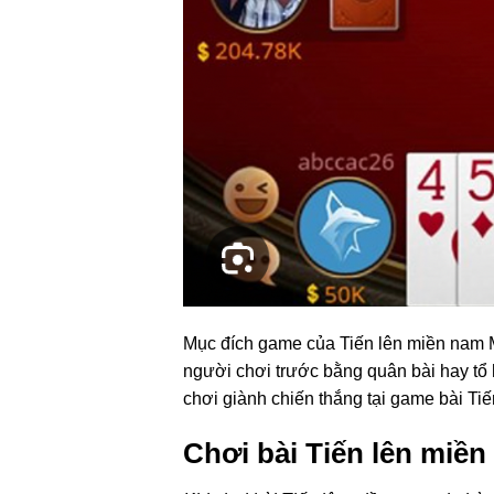
Mục đích game của Tiến lên miền nam M
người chơi trước bằng quân bài hay tổ 
chơi giành chiến thắng tại game bài Ti
Chơi bài Tiến lên miền