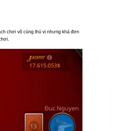
ách chơi vô cùng thú vị nhưng khá đơn
chơi.