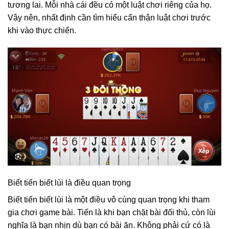
tương lai. Mỗi nhà cái đều có một luật chơi riêng của họ.
Vậy nên, nhất định cần tìm hiểu cẩn thận luật chơi trước
khi vào thực chiến.
Biết tiến biết lùi là điều quan trọng
Biết tiến biết lùi là một điều vô cùng quan trọng khi tham
gia chơi game bài. Tiến là khi bạn chặt bài đối thủ, còn lùi
nghĩa là bạn nhịn dù bạn có bài ăn. Không phải cứ có là