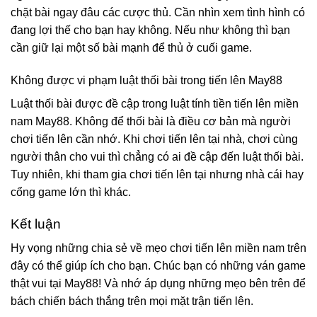
chặt bài ngay đâu các cược thủ. Cần nhìn xem tình hình có
đang lợi thế cho bạn hay không. Nếu như không thì bạn
cần giữ lại một số bài mạnh để thủ ở cuối game.
Không được vi phạm luật thối bài trong tiến lên May88
Luật thối bài được đề cập trong luật tính tiền tiến lên miền
nam May88. Không để thối bài là điều cơ bản mà người
chơi tiến lên cần nhớ. Khi chơi tiến lên tại nhà, chơi cùng
người thân cho vui thì chẳng có ai đề cập đến luật thối bài.
Tuy nhiên, khi tham gia chơi tiến lên tại nhưng nhà cái hay
cổng game lớn thì khác.
Kết luận
Hy vọng những chia sẻ về mẹo chơi tiến lên miền nam trên
đây có thể giúp ích cho bạn. Chúc bạn có những ván game
thật vui tại May88! Và nhớ áp dụng những mẹo bên trên để
bách chiến bách thắng trên mọi mặt trận tiến lên.