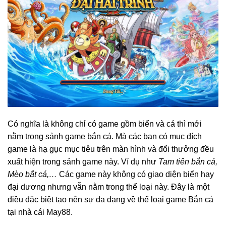
Có nghĩa là không chỉ có game gồm biển và cá thì mới
nằm trong sảnh game bắn cá. Mà các bạn có mục đích
game là hạ gục mục tiêu trên màn hình và đổi thưởng đều
xuất hiện trong sảnh game này. Ví dụ như
Tam tiên bắn cá,
Mèo bắt cá,…
Các game này không có giao diện biển hay
đại dương nhưng vẫn nằm trong thể loại này. Đây là một
điều đặc biệt tạo nên sự đa dạng về thể loại game Bắn cá
tại nhà cái May88.