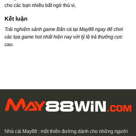
cho các bạn nhiều bất ngờ thú vị.
Kết luận
Trải nghiệm sảnh game Bắn cá tại May88 ngay để chơi
các tựa game hot nhất hiện nay với tỷ lệ trả thưởng cực
cao.
Nhà cái May88
: một thiên đường dành cho những người