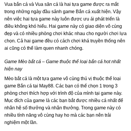
Vua bắn cá và Vua săn cá là hai tựa game được ra mắt
trong những ngày đầu sảnh game Bắn cá xuất hiện. Vậy
nên việc hai tựa game này luôn được ưu ái phát triển là
điều không khó hiểu. Hai game này có giao diện vô cùng
đẹp và có nhiều phòng chơi khác nhau cho người chơi lựa
chọn. Cả hai game đều có cách chơi khá truyền thống nên
ai cũng có thể làm quen nhanh chóng.
Game Mèo bắt cá – Game thuộc thể loại bắn cá hot nhất
hiện nay
Mèo bắt cá là một tựa game vô cùng thú vị thuộc thể loại
game Bắn cá tại May88. Các bạn có thể chọn 1 trong 3
phòng chơi thích hợp với trình độ của mình tại game này.
Mục đích của game là các bạn bắt được nhiều cá nhất để
nhân hệ số thưởng và nhận thưởng. Trong game này có
nhiều tính năng vô cùng hay ho mà các bạn nên trải
nghiệm một lần.