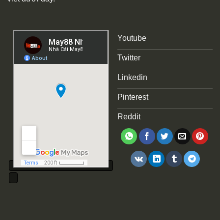
Youtube
Twitter
Linkedin
Pinterest
Reddit