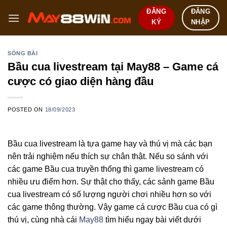
Bỏ
ĐĂNG
ĐĂNG
qua
KÝ
NHẬP
nội
dung
SÒNG BÀI
Bầu cua livestream tại May88 – Game cá
cược có giao diện hàng đầu
POSTED ON
18/09/2023
Bầu cua livestream là tựa game hay và thú vị mà các bạn
nên trải nghiệm nếu thích sự chân thật. Nếu so sánh với
các game Bầu cua truyền thống thì game livestream có
nhiều ưu điểm hơn. Sự thật cho thấy, các sảnh game Bầu
cua livestream có số lượng người chơi nhiều hơn so với
các game thông thường. Vậy game cá cược Bầu cua có gì
thú vị, cùng nhà cái
May88
tìm hiểu ngay bài viết dưới