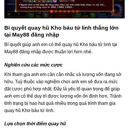
Bí quyết quay hũ Kho báu tứ linh thắng lớn
tại May88 đăng nhập
Bí quyết giúp anh em có thể quay hũ Kho báu tứ linh tại
May88 đăng nhập được thuận lợi hơn nhé.
Nghiên cứu các mức cược
Khi tham gia anh em cần cân nhắc và lượng vốn đang sở
hữu. Tuỳ thuộc vào nghiệm chơi anh em sẽ đưa ra mức
đặt cược phù hợp nhất. Đây là yếu tố quan trọng để giúp
anh em có thể duy trì được lượng vốn ổn định hơn. Tránh
tình trạng bị hao hụt quá nhiều trong quá trình tham gia
quay hũ Kho báu tứ linh.
Lựa chọn thời điểm quay hũ