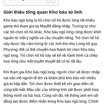
Giới thiệu tổng quan Kho báu tứ linh
Kho báu ngũ long là trò chơi nổ hũ được lòng rất nhiều
game thủ tham gia tại May88 đăng nhập. Tương tự như
các trò chơi nổ hũ khác, Kho báu ngũ long cũng được khởi
nguồn từ một ý nghĩa và câu chuyện riêng. Trò chơi nổ hũ
này được lấy cảm hứng từ các linh thú như Long hổ quy,
Phượng. Để có thể chuyển hoá thành trò chơi Kho báu
ngũ long. Trò chơi nổ hũ này sẽ kể về hành trình cá chép
hoá rồng như một truyền thuyết đã có từ rất lâu.
Khi tham gia Kho báu ngũ long, người chơi sẽ được nhập
vai vào mộ người đi tìm và khám phá kho báu với nhiều
giá trị hấp dẫn. Trò chơi được thiết kế với giao diện vô
cùng bắt mắt. Màu sắc của những linh vật được phối hợp
thông minh và hài hoà. Cùng với đó, hệ thống anh em sôi
động tạo được điểm nhấn trong Kho báu ngũ long. Chính