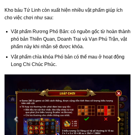
Kho báu Tứ Linh còn xuất hiện nhiều vật phẩm giúp ích
cho việc chơi như sau:
Vật phẩm Rương Phó Bản: có nguồn gốc từ hoàn thành
phó bản Thiên Quan, Doanh Trại và Vạn Phú Trận, vật
phẩm này khi nhận sẽ được khóa.
Vật phẩm chìa khóa Phó bản có thể mau ở hoạt động
Long Chi Chúc Phúc.