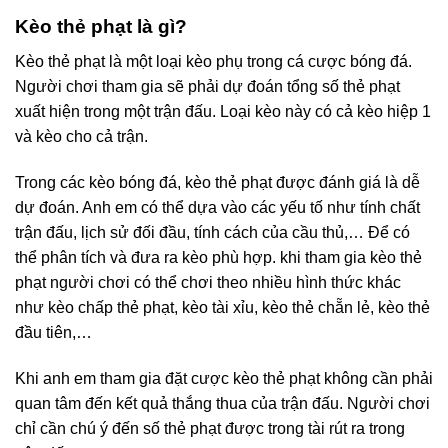
Kèo thẻ phạt là gì?
Kèo thẻ phạt là một loại kèo phụ trong cá cược bóng đá.
Người chơi tham gia sẽ phải dự đoán tổng số thẻ phạt
xuất hiện trong một trận đấu. Loại kèo này có cả kèo hiệp 1
và kèo cho cả trận.
Trong các kèo bóng đá, kèo thẻ phạt được đánh giá là dễ
dự đoán. Anh em có thể dựa vào các yếu tố như tính chất
trận đấu, lịch sử đối đầu, tính cách của cầu thủ,… Để có
thể phân tích và đưa ra kèo phù hợp. khi tham gia kèo thẻ
phạt người chơi có thể chơi theo nhiều hình thức khác
như kèo chấp thẻ phạt, kèo tài xỉu, kèo thẻ chẵn lẻ, kèo thẻ
đầu tiên,…
Khi anh em tham gia đặt cược kèo thẻ phạt không cần phải
quan tâm đến kết quả thắng thua của trận đấu. Người chơi
chỉ cần chú ý đến số thẻ phạt được trong tài rút ra trong