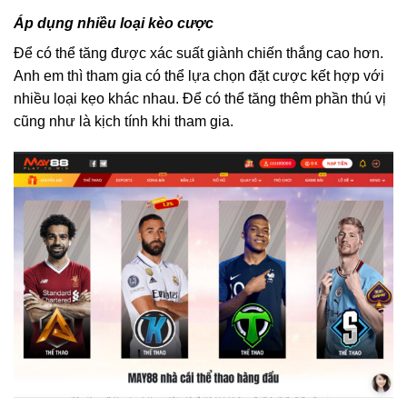
Áp dụng nhiều loại kèo cược
Để có thể tăng được xác suất giành chiến thắng cao hơn.
Anh em thì tham gia có thể lựa chọn đặt cược kết hợp với
nhiều loại kẹo khác nhau. Để có thể tăng thêm phần thú vị
cũng như là kịch tính khi tham gia.