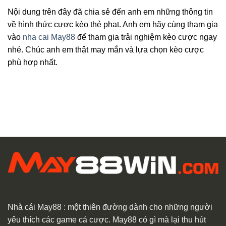
Nội dung trên đây đã chia sẻ đến anh em những thông tin
về hình thức cược kèo thẻ phạt. Anh em hãy cùng tham gia
vào
nha cai May88
để tham gia trải nghiệm kèo cược ngay
nhé. Chúc anh em thật may mắn và lựa chọn kèo cược
phù hợp nhất.
Nhà cái May88
: một thiên đường dành cho những người
yêu thích các game cá cược. May88 có gì mà lại thu hút