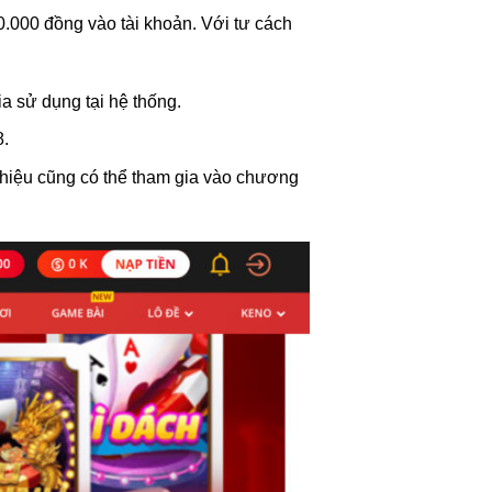
.000 đồng vào tài khoản. Với tư cách
a sử dụng tại hệ thống.
8.
thiệu cũng có thể tham gia vào chương