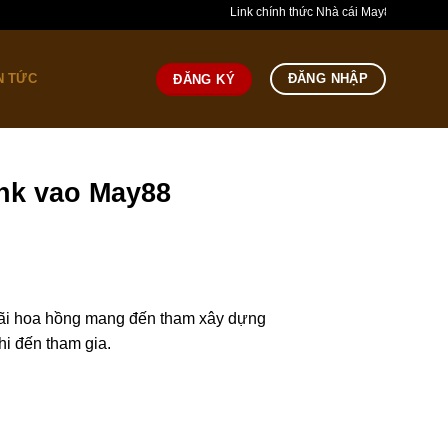
Link chính thức Nhà cái May88:
Nhà cái Uy tín
-
Đẳn
ĐĂNG NHẬP
N TỨC
ĐĂNG KÝ
ink vao May88
mãi hoa hồng mang đến tham xây dựng
hi đến tham gia.