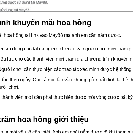
ình khuyến mãi hoa hồng
ãi hoa hồng tại link vao May88 mà anh em cần nắm được.
c áp dụng cho tất cả người chơi cũ và người chơi mới tham gi
ệu lực cho các thành viên mới tham gia chương trình khuyến 
gười chơi cần thực hiện các thao tác xác minh được hệ thống 
n theo ngày. Chi trả một lần vào khung giờ nhất định tại hệ t
ười chơi.
 thành viên mới cần phải thực hiện được một vòng cược bất kỳ. 
trăm hoa hồng giới thiệu
là một yếu tố cần thiết. Anh em phải nắm được rõ khi tham gi