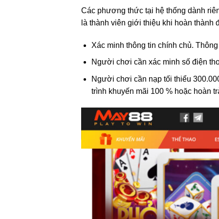
Các phương thức tại hệ thống dành riê
là thành viên giới thiệu khi hoàn thành
Xác minh thông tin chính chủ. Thông 
Người chơi cần xác minh số điện th
Người chơi cần nạp tối thiểu 300.00
trình khuyến mãi 100 % hoặc hoàn tr