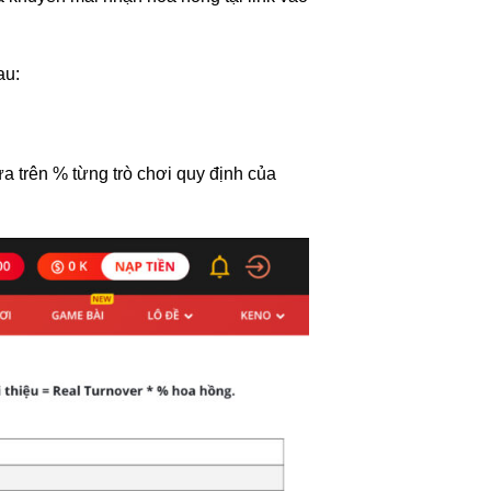
au:
ựa trên % từng trò chơi quy định của