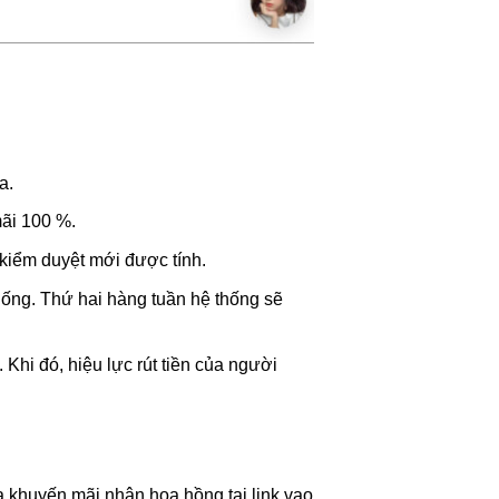
a.
mãi 100 %.
kiểm duyệt mới được tính.
hống. Thứ hai hàng tuần hệ thống sẽ
Khi đó, hiệu lực rút tiền của người
a khuyến mãi nhận hoa hồng tại link vao