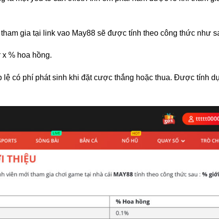
 tham gia tại link vao May88 sẽ được tính theo công thức như s
r x % hoa hồng.
ợp lệ có phí phát sinh khi đặt cược thắng hoặc thua. Được tính d