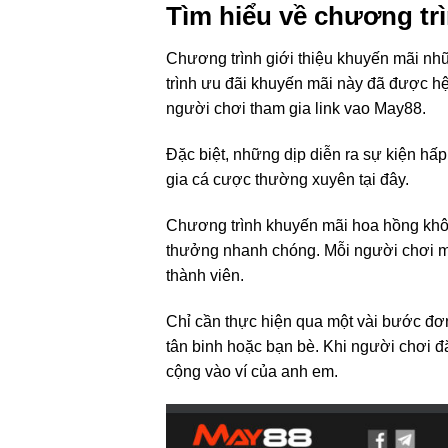
Tìm hiểu về chương tr
Chương trình giới thiệu khuyến mãi n
trình ưu đãi khuyến mãi này đã được h
người chơi tham gia link vao May88.
Đặc biệt, những dịp diễn ra sự kiện hấ
gia cá cược thường xuyên tại đây.
Chương trình khuyến mãi hoa hồng khôn
thưởng nhanh chóng. Mỗi người chơi mớ
thành viên.
Chỉ cần thực hiện qua một vài bước đơn
tân binh hoặc bạn bè. Khi người chơi đ
cộng vào ví của anh em.