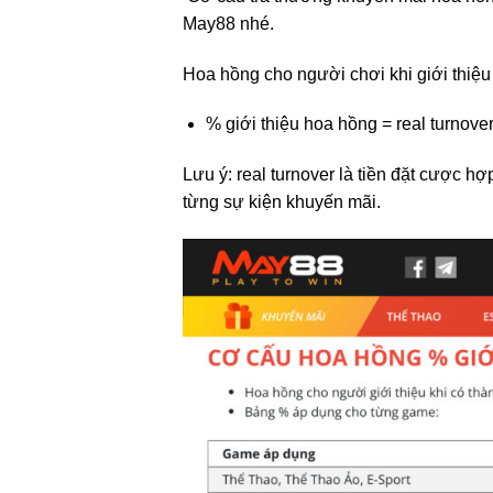
May88 nhé.
Hoa hồng cho người chơi khi giới thiệu
% giới thiệu hoa hồng = real turnove
Lưu ý: real turnover là tiền đặt cược h
từng sự kiện khuyến mãi.