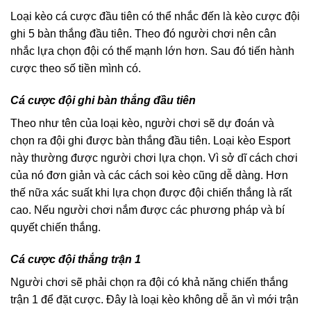
Loại kèo cá cược đầu tiên có thể nhắc đến là kèo cược đội
ghi 5 bàn thắng đầu tiên. Theo đó người chơi nên cân
nhắc lựa chọn đội có thế mạnh lớn hơn. Sau đó tiến hành
cược theo số tiền mình có.
Cá cược đội ghi bàn thắng đầu tiên
Theo như tên của loại kèo, người chơi sẽ dự đoán và
chọn ra đội ghi được bàn thắng đầu tiên. Loại kèo Esport
này thường được người chơi lựa chọn. Vì sở dĩ cách chơi
của nó đơn giản và các cách soi kèo cũng dễ dàng. Hơn
thế nữa xác suất khi lựa chọn được đội chiến thắng là rất
cao. Nếu người chơi nắm được các phương pháp và bí
quyết chiến thắng.
Cá cược đội thắng trận 1
Người chơi sẽ phải chọn ra đội có khả năng chiến thắng
trận 1 để đặt cược. Đây là loại kèo không dễ ăn vì mới trận