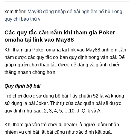
xem thêm:
May88 đăng nhập để trải nghiệm nổ hũ Long
quy chi bảo thú vị
Các quy tắc cần nắm khi tham gia Poker
omaha tại link vao May88
Khi tham gia Poker omaha tại link vao May88 anh em cần
nắm được các quy tắc cơ bản quy định trong ván bài. Để
giúp người chơi thao tác được dễ dàng và giành chiến
thắng nhanh chóng hơn.
Quy định bộ bài
Trò chơi được sử dụng bộ bài Tây chuẩn 52 lá và không
sử dụng lá bài Joker. Thứ tự của các quân bài sẽ được
quy định như sau: 2, 3, 4, 5, …10, J, Q, k và A.
Khi tham gia vào trò chơi đi dealer là người đảm nhận
nhiệm vụ chi bài lật bài cũng như xác định kết quả.