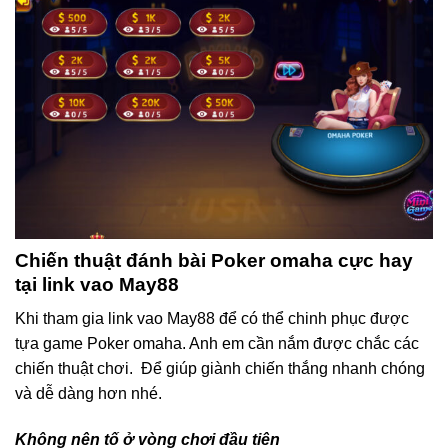
Chiến thuật đánh bài Poker omaha cực hay
tại link vao May88
Khi tham gia link vao May88 để có thể chinh phục được
tựa game Poker omaha. Anh em cần nắm được chắc các
chiến thuật chơi. Để giúp giành chiến thắng nhanh chóng
và dễ dàng hơn nhé.
Không nên tố ở vòng chơi đầu tiên