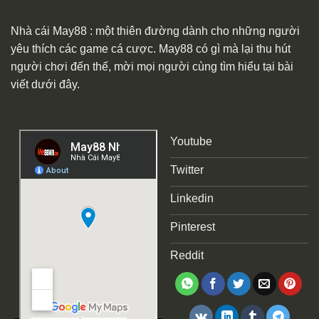
Nhà cái May88
: một thiên đường dành cho những người
yêu thích các game cá cược. May88 có gì mà lại thu hút
người chơi đến thế, mời mọi người cùng tìm hiểu tại bài
viết dưới đây.
Youtube
Twitter
Linkedin
Pinterest
Reddit