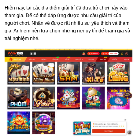
Hiện nay, tại các địa điểm giải trí đã đưa trò chơi này vào
tham gia. Để có thể đáp ứng được nhu cầu giải trí của
người chơi. Nhận về được rất nhiều sự yêu thích và tham
gia. Anh em nên lựa chọn những nơi uy tín để tham gia và
trải nghiệm nhé.