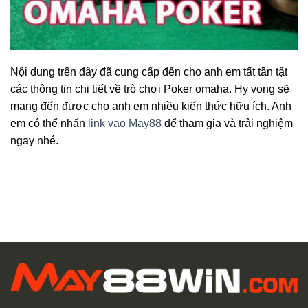
Nội dung trên đây đã cung cấp đến cho anh em tất tần tật
các thông tin chi tiết về trò chơi Poker omaha. Hy vọng sẽ
mang đến được cho anh em nhiều kiến thức hữu ích. Anh
em có thể nhấn
link vao May88
để tham gia và trải nghiệm
ngay nhé.