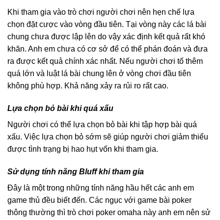
Khi tham gia vào trò chơi người chơi nên hẹn chế lựa
chọn đặt cược vào vòng đầu tiên. Tại vòng này các lá bài
chung chưa được lập lên do vậy xác định kết quả rất khó
khăn. Anh em chưa có cơ sở để có thể phán đoán và đưa
ra được kết quả chính xác nhất. Nếu người chơi tố thêm
quá lớn và luật lá bài chung lên ở vòng chơi đầu tiên
không phù hợp. Khả năng xảy ra rủi ro rất cao.
Lựa chọn bỏ bài khi quá xấu
Người chơi có thể lựa chọn bỏ bài khi tập hợp bài quá
xấu. Việc lựa chọn bỏ sớm sẽ giúp người chơi giảm thiểu
được tình trạng bị hao hụt vốn khi tham gia.
Sử dụng tính năng Bluff khi tham gia
Đây là một trong những tính năng hầu hết các anh em
game thủ đều biết đến. Các ngục với game bài poker
thông thường thì trò chơi poker omaha này anh em nên sử