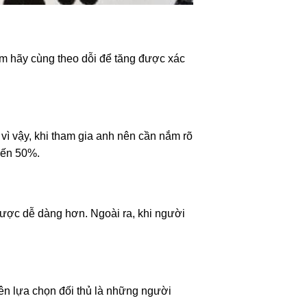
m hãy cùng theo dỗi để tăng được xác
vì vậy, khi tham gia anh nên cần nắm rõ
đến 50%.
 được dễ dàng hơn. Ngoài ra, khi người
nên lựa chọn đối thủ là những người