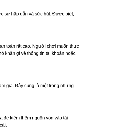
ợc sự hấp dẫn và sức hút. Được biết,
 an toàn rất cao. Người chơi muốn thực
hó khăn gì về thông tin tài khoản hoặc
ham gia. Đây cũng là một trong những
a để kiếm thêm nguồn vốn vào tài
cái.