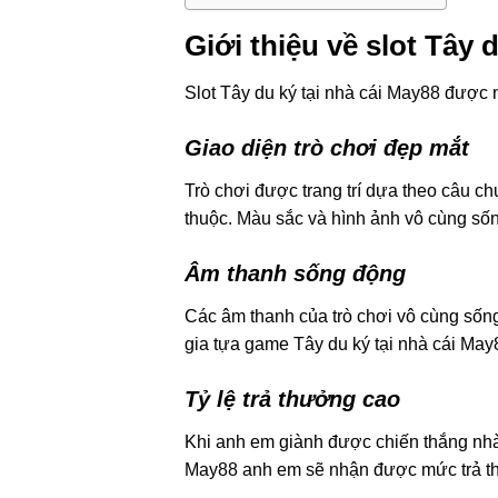
Giới thiệu về slot Tây 
Slot Tây du ký tại nhà cái May88 được
Giao diện trò chơi đẹp mắt
Trò chơi được trang trí dựa theo câu ch
thuộc. Màu sắc và hình ảnh vô cùng sốn
Âm thanh sống động
Các âm thanh của trò chơi vô cùng sống
gia tựa game Tây du ký tại nhà cái May
Tỷ lệ trả thưởng cao
Khi anh em giành được chiến thắng nhà 
May88 anh em sẽ nhận được mức trả thư