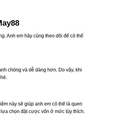
May88
g. Anh em hãy cùng theo dõi để có thể
anh chóng và dễ dàng hơn. Do vậy, khi
nhé.
iệm này sẽ giúp anh em có thể là quen
 lựa chọn đặt cược vốn ở mức tùy thích.