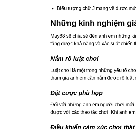
Biểu tượng chữ J mang về được mức
Những kinh nghiệm già
May88 sẽ chia sẻ đến anh em những kin
tăng được khả năng và xác suất chiến 
Nắm rõ luật chơi
Luật chơi là một trong những yếu tố ch
tham gia anh em cần nắm được rõ luật 
Đặt cược phù hợp
Đối với những anh em người chơi mới n
được với các thao tác chơi. Khi anh em
Điều khiển cảm xúc chơi thật 