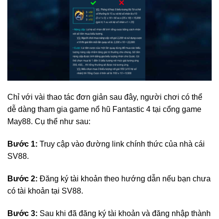
Chỉ với vài thao tác đơn giản sau đây, người chơi có thể
dễ dàng tham gia game nổ hũ Fantastic 4 tại cổng game
May88. Cụ thể như sau:
Bước 1:
Truy cập vào đường link chính thức của nhà cái
SV88.
Bước 2:
Đăng ký tài khoản theo hướng dẫn nếu bạn chưa
có tài khoản tại SV88.
Bước 3:
Sau khi đã đăng ký tài khoản và đăng nhập thành