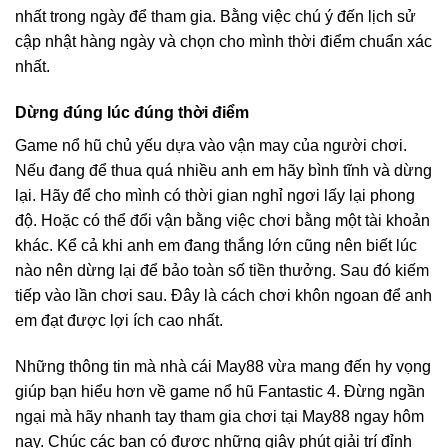
nhất trong ngày để tham gia. Bằng việc chú ý đến lịch sử
cập nhật hàng ngày và chọn cho mình thời điểm chuẩn xác
nhất.
Dừng đúng lúc đúng thời điểm
Game nổ hũ chủ yếu dựa vào vận may của người chơi.
Nếu đang để thua quá nhiều anh em hãy bình tĩnh và dừng
lại. Hãy để cho mình có thời gian nghỉ ngơi lấy lại phong
độ. Hoặc có thể đổi vận bằng việc chơi bằng một tài khoản
khác. Kể cả khi anh em đang thắng lớn cũng nên biết lúc
nào nên dừng lại để bảo toàn số tiền thưởng. Sau đó kiếm
tiếp vào lần chơi sau. Đây là cách chơi khôn ngoan để anh
em đạt được lợi ích cao nhất.
Những thông tin mà nhà cái May88 vừa mang đến hy vọng
giúp bạn hiểu hơn về game nổ hũ Fantastic 4. Đừng ngần
ngại mà hãy nhanh tay tham gia chơi tại May88 ngay hôm
nay. Chúc các bạn có được những giây phút giải trí đỉnh