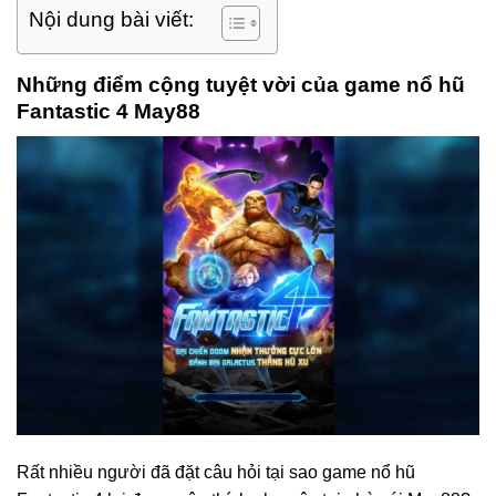
Nội dung bài viết:
Những điểm cộng tuyệt vời của game nổ hũ
Fantastic 4 May88
Rất nhiều người đã đặt câu hỏi tại sao game nổ hũ