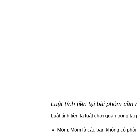
Luật tính tiền tại bài phỏm cần
Luật tính tiền là luật chơi quan trọng 
Móm: Móm là các bạn không có phỏm