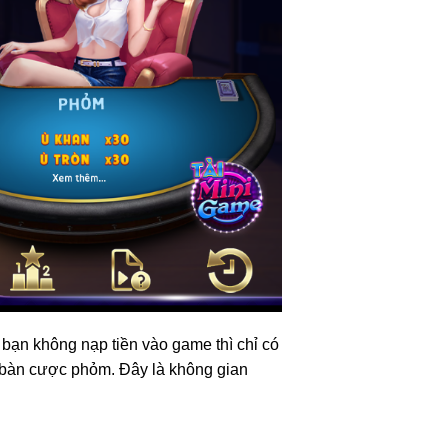
bạn không nạp tiền vào game thì chỉ có
t bàn cược phỏm. Đây là không gian