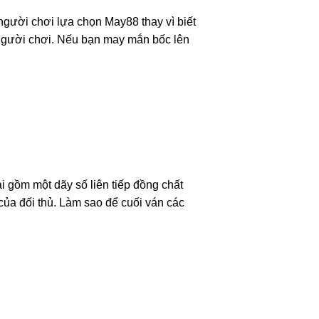
người chơi lựa chọn May88 thay vì biết
 người chơi. Nếu bạn may mắn bốc lên
 gồm một dãy số liên tiếp đồng chất
 của đối thủ. Làm sao để cuối ván các