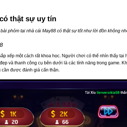
ó thật sự uy tín
ài phỏm tại nhà cái May88 có thật sự tốt như lời đồn không n
88
p xếp một cách rất khoa học. Người chơi có thể nhìn thấy tại h
đẹp và thanh công cụ bên dưới là các tính năng trong game. Kh
g cần được đánh giá cẩn thận.