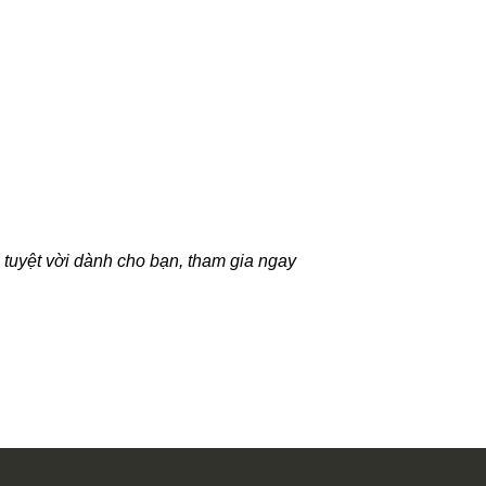
 tuyệt vời dành cho bạn, tham gia ngay