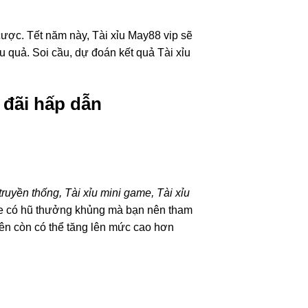
ược. Tết năm này, Tài xỉu May88 vip sẽ
u quả. Soi cầu, dự đoán kết quả Tài xỉu
u đãi hấp dẫn
 truyền thống, Tài xỉu mini game, Tài xỉu
game có hũ thưởng khủng mà bạn nên tham
rên còn có thể tăng lên mức cao hơn