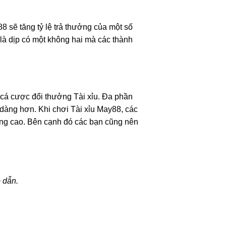
 sẽ tăng tỷ lệ trả thưởng của một số
 là dịp có một không hai mà các thành
 cá cược đổi thưởng Tài xỉu. Đa phần
 dàng hơn. Khi chơi Tài xỉu May88, các
 tăng cao. Bên cạnh đó các bạn cũng nên
 dẫn.