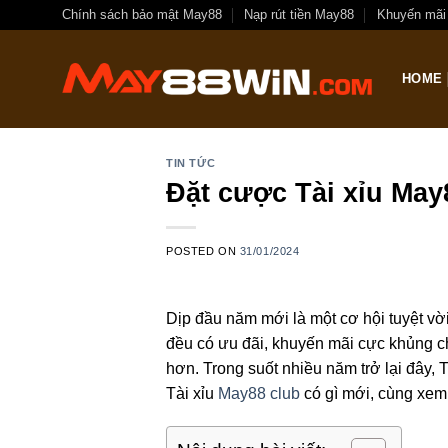
Bỏ
Chính sách bảo mật May88
Nạp rút tiền May88
Khuyến mãi 
qua
nội
HOME
dung
TIN TỨC
Đặt cược Tài xỉu May
POSTED ON
31/01/2024
Dịp đầu năm mới là một cơ hội tuyệt vờ
đều có ưu đãi, khuyến mãi cực khủng c
hơn. Trong suốt nhiều năm trở lại đây,
Tài xỉu
May88 club
có gì mới, cùng xem