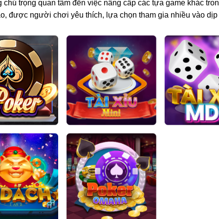
ng chú trọng quan tâm đến việc nâng cấp các tựa game khác tro
o, được người chơi yêu thích, lựa chọn tham gia nhiều vào dịp 