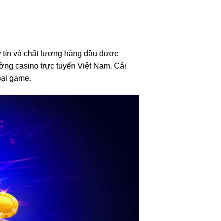
y tín và chất lượng hàng đầu được
ường casino trực tuyến Việt Nam. Cái
loại game.