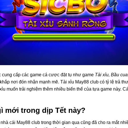
ệc cung cấp các game cá cược đặt tụ như game
Tài xỉu, Bầu cu
hắp nơi đón nhận mạnh mẽ. Tài xỉu May88 club có tỷ lệ trả th
u muốn trải nghiệm thêm nhiều biến thể của tựa game này. Các 
gì mới trong dịp Tết này?
 nhà cái May88 club trong thời gian qua cũng đã cho ra mắt n