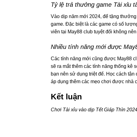
Tỷ lệ trả thưởng game Tài xỉu t
Vào dịp năm mới 2024, để tặng thưởng c
game. Đặc biệt là các game có số lượng
viên tại May88 club tuyệt đối không nê
Nhiều tính năng mới được May8
Các tính năng mới cũng được May88 club
sẽ ra mắt thêm các tính năng thống kê s
bạn nên sử dụng triệt để. Học cách tận 
áp dụng thêm các mẹo chơi được nhà cái 
Kết luận
Chơi Tài xỉu vào dịp Tết Giáp Thìn 202