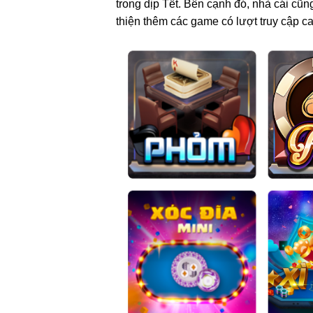
trong dịp Tết. Bên cạnh đó, nhà cái cũ
thiện thêm các game có lượt truy cập ca