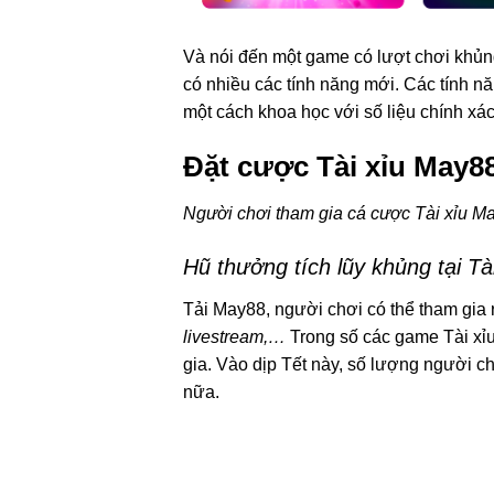
Và nói đến một game có lượt chơi khủn
có nhiều các tính năng mới. Các tính nă
một cách khoa học với số liệu chính xác
Đặt cược Tài xỉu May8
Người chơi tham gia cá cược Tài xỉu M
Hũ thưởng tích lũy khủng tại Tà
Tải May88, người chơi có thể tham gia 
livestream,…
Trong số các game Tài xỉu
gia. Vào dịp Tết này, số lượng người c
nữa.