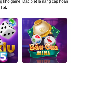
ng kho game. Đặc biệt là nâng cấp hoàn
Tết.