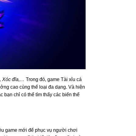
a, Xóc đĩa,…
Trong đó, game Tài xỉu cá
ưởng cao cùng thể loại đa dạng. Và hiện
bạn chỉ có thể tìm thấy các biến thể
hiều game mới để phục vụ người chơi