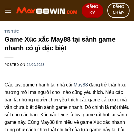
Bỏ
ĐĂNG
ĐĂNG
qua
KÝ
NHẬP
nội
dung
TIN TỨC
Game Xúc xắc May88 tại sảnh game
nhanh có gì đặc biệt
POSTED ON
24/09/2023
Các tựa game nhanh tại nhà cái
May88
đang trở thành xu
hướng mới mà người chơi nào cũng yêu thích. Nếu các
bạn là những người chơi yêu thích các game cá cược mà
vẫn chưa biết đến sảnh game nhanh. Đó chính là một thiếu
sót cho các bạn. Xúc xắc Dice là tựa game rất hot tại sảnh
game này. Cùng May88 tìm hiểu về game Xúc xắc nhanh
cũng như cách chơi thật chi tiết của tựa game này tại bài