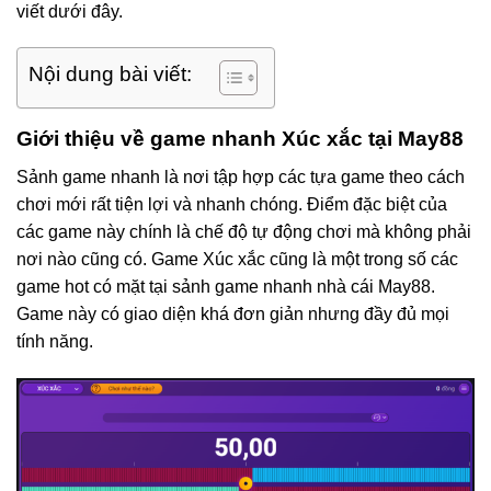
viết dưới đây.
Nội dung bài viết:
Giới thiệu về game nhanh Xúc xắc tại May88
Sảnh game nhanh là nơi tập hợp các tựa game theo cách
chơi mới rất tiện lợi và nhanh chóng. Điểm đặc biệt của
các game này chính là chế độ tự động chơi mà không phải
nơi nào cũng có. Game Xúc xắc cũng là một trong số các
game hot có mặt tại sảnh game nhanh nhà cái May88.
Game này có giao diện khá đơn giản nhưng đầy đủ mọi
tính năng.