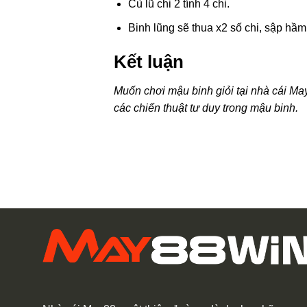
Cù lũ chi 2 tính 4 chi.
Binh lũng sẽ thua x2 số chi, sập hầm
Kết luận
Muốn chơi mậu binh giỏi tại nhà cái Ma
các chiến thuật tư duy trong mậu binh.