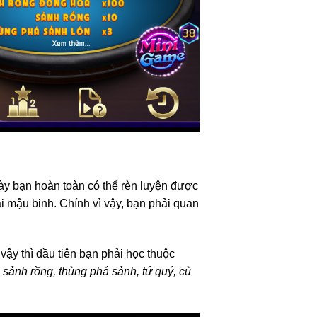
này bạn hoàn toàn có thể rèn luyện được
bài mậu binh. Chính vì vậy, bạn phải quan
vậy thì đầu tiên bạn phải học thuộc
m
sảnh rồng, thùng phá sảnh, tứ quý, cù