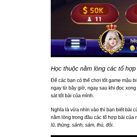
Học thuộc nằm lòng các tổ hợp
Để các bạn có thể chơi tốt game mậu bin
ngay từ bây giờ, ngay sau khi đọc xong b
sát tốt bài của mình.
Nghĩa là vừa nhìn vào thì bạn biết bài
nằm lòng trong đầu các tổ hợp bài của
lũ, thùng, sảnh, sám, thú, đôi.