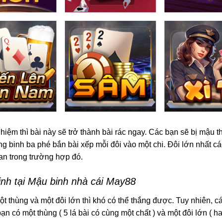
hiệm thì bài này sẽ trở thành bài rác ngay. Các bạn sẽ bị mậu th
ng binh ba phé bắn bài xếp mỗi đôi vào một chi. Đôi lớn nhất c
ban trong trường hợp đó.
inh tại Mậu binh nhà cái May88
t thùng và một đôi lớn thì khó có thể thắng được. Tuy nhiên, cá
n có một thùng ( 5 lá bài có cùng một chất ) và một đôi lớn ( ha