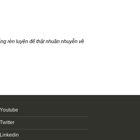
ắng rèn luyện để thật nhuần nhuyễn về
Youtube
Twitter
Linkedin