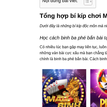
Nội dung bài viết:
Tổng hợp bí kíp chơi M
Dưới đây là những bí kíp độc môn mà n
Học cách binh ba phé bắn bài 
Có nhiều lúc bạn gặp may liên tục, luôn
những ván bài cực xấu mà bạn chẳng tài
chính là binh ba phé bắn bài. Cách bin