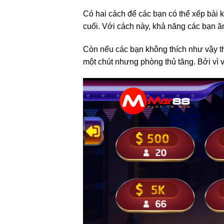
Có hai cách để các bạn có thể xếp bài k
cuối. Với cách này, khả năng các bạn ă
Còn nếu các bạn không thích như vậy thì
một chút nhưng phòng thủ tăng. Bởi vì v