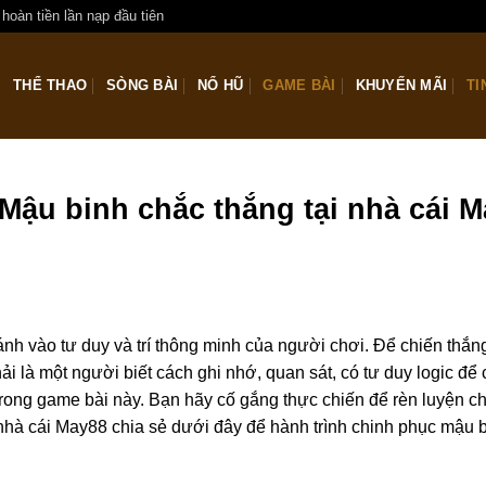
Link chính thức Nhà cá
hoàn tiền lần nạp đầu tiên
THỂ THAO
SÒNG BÀI
NỔ HŨ
GAME BÀI
KHUYẾN MÃI
TI
 Mậu binh chắc thắng tại nhà cái 
nh vào tư duy và trí thông minh của người chơi. Để chiến thắn
hải là một người biết cách ghi nhớ, quan sát, có tư duy logic đ
trong game bài này. Bạn hãy cố gắng thực chiến để rèn luyện ch
nhà cái May88 chia sẻ dưới đây để hành trình chinh phục mậu 