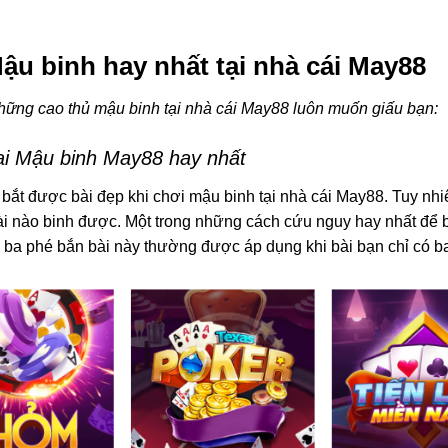
ậu binh hay nhất tại nhà cái May88
hững cao thủ mậu binh tại nhà cái May88 luôn muốn giấu bạn:
tại Mậu binh May88 hay nhất
 bắt được bài đẹp khi chơi mậu binh tại nhà cái May88. Tuy nhi
 nào binh được. Một trong những cách cứu nguy hay nhất để bạ
h ba phé bắn bài này thường được áp dụng khi bài bạn chỉ có b