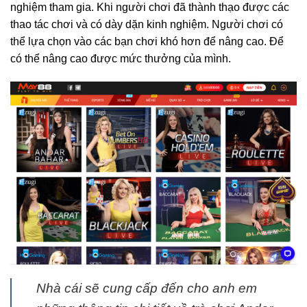
nghiệm tham gia. Khi người chơi đã thành thạo được các
thao tác chơi và có dày dặn kinh nghiệm. Người chơi có
thể lựa chọn vào các bạn chơi khó hơn để nâng cao. Để
có thể nâng cao được mức thưởng của mình.
Nhà cái sẽ cung cấp đến cho anh em