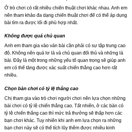
Ở trò chơi có rất nhiều chiến thuật chơi khác nhau. Anh em
nên tham khảo đa dạng chiến thuật chơi để có thể áp dụng
bài tìm ra được lối đi phù hợp nhất.
Không được quá chủ quan
Anh em tham gia vào ván bài cần phải có sự tập trung cao
độ. Không nên quá lơ là và chủ quan đối thủ và những lá
bài. Đây là một trong những yếu tố quan trọng sẽ giúp anh
em có thể tăng được xác suất chiến thắng cao hơn rất
nhiều.
Chọn bàn chơi có tỷ lệ thắng cao
Chị tham gia vào trò chơi người chơi nên lựa chọn những
bài chơi có tỷ lệ chiến thắng cao. Tất nhiên, ở các bàn có
tỷ lệ chiến thắng cao thì mức trả thưởng sẽ thấp hơn các
bạn chơi khác. Tuy nhiên khi anh em lựa chọn ra những
bạn chơi này sẽ có thể tích lũy thêm được nhiều kinh