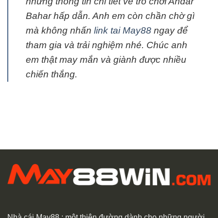
những thông tin chi tiết về trò chơi Andar
Bahar hấp dẫn. Anh em còn chần chờ gì
mà không nhấn
link tai May88
ngay để
tham gia và trải nghiệm nhé. Chúc anh
em thật may mắn và giành được nhiều
chiến thắng.
Nhà cái May88
: một thiên đường dành cho những người