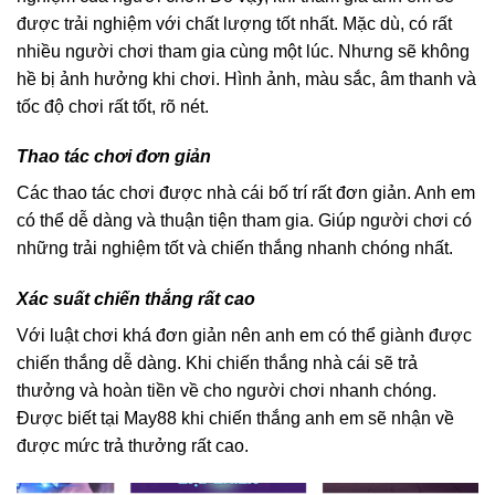
được trải nghiệm với chất lượng tốt nhất. Mặc dù, có rất
nhiều người chơi tham gia cùng một lúc. Nhưng sẽ không
hề bị ảnh hưởng khi chơi. Hình ảnh, màu sắc, âm thanh và
tốc độ chơi rất tốt, rõ nét.
Thao tác chơi đơn giản
Các thao tác chơi được nhà cái bố trí rất đơn giản. Anh em
có thể dễ dàng và thuận tiện tham gia. Giúp người chơi có
những trải nghiệm tốt và chiến thắng nhanh chóng nhất.
Xác suất chiến thắng rất cao
Với luật chơi khá đơn giản nên anh em có thể giành được
chiến thắng dễ dàng. Khi chiến thắng nhà cái sẽ trả
thưởng và hoàn tiền về cho người chơi nhanh chóng.
Được biết tại May88 khi chiến thắng anh em sẽ nhận về
được mức trả thưởng rất cao.