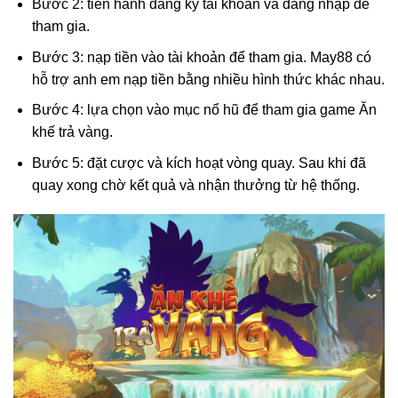
Bước 2: tiến hành đăng ký tài khoản và đăng nhập để
tham gia.
Bước 3: nạp tiền vào tài khoản để tham gia. May88 có
hỗ trợ anh em nạp tiền bằng nhiều hình thức khác nhau.
Bước 4: lựa chọn vào mục nổ hũ để tham gia game Ăn
khế trả vàng.
Bước 5: đặt cược và kích hoạt vòng quay. Sau khi đã
quay xong chờ kết quả và nhận thưởng từ hệ thống.