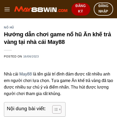
Bỏ
ĐĂNG
ĐĂNG
qua
KÝ
NHẬP
nội
dung
NỔ HŨ
Hướng dẫn chơi game nổ hũ Ăn khế trả
vàng tại nhà cái May88
POSTED ON
16/06/2023
Nhà cái
May88
là tên giải trí đình đám được rất nhiều anh
em người chơi lựa chọn. Tựa game Ăn khế trả vàng đã tạo
được nhiều sự chú ý và điểm nhấn. Thu hút được lượng
người chơi tham gia rất khủng.
Nội dung bài viết: