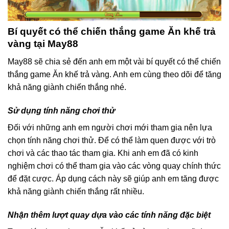
Bí quyết có thể chiến thắng game Ăn khế trả
vàng tại May88
May88 sẽ chia sẻ đến anh em một vài bí quyết có thể chiến
thắng game Ăn khế trả vàng. Anh em cùng theo dõi để tăng
khả năng giành chiến thắng nhé.
Sử dụng tính năng chơi thử
Đối với những anh em người chơi mới tham gia nên lựa
chọn tính năng chơi thử. Để có thể làm quen được với trò
chơi và các thao tác tham gia. Khi anh em đã có kinh
nghiệm chơi có thể tham gia vào các vòng quay chính thức
để đặt cược. Áp dụng cách này sẽ giúp anh em tăng được
khả năng giành chiến thắng rất nhiều.
Nhận thêm lượt quay dựa vào các tính năng đặc biệt