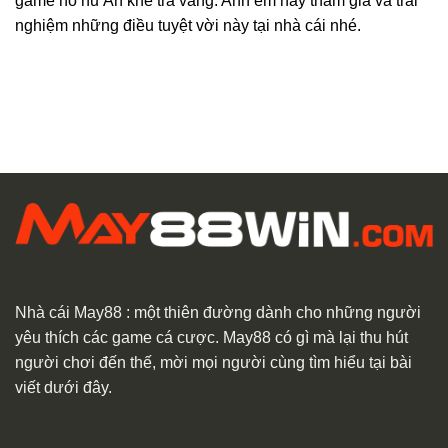
game nổ hũ Ăn khế trả vàng. Anh em hãy tham gia và trải
nghiệm những điều tuyệt vời này tại nhà cái nhé.
Nhà cái May88
: một thiên đường dành cho những người
yêu thích các game cá cược. May88 có gì mà lại thu hút
người chơi đến thế, mời mọi người cùng tìm hiểu tại bài
viết dưới đây.