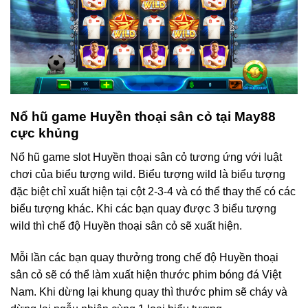
Nổ hũ game Huyền thoại sân cỏ tại May88
cực khủng
Nổ hũ game slot Huyền thoại sân cỏ tương ứng với luật
chơi của biểu tượng wild. Biểu tượng wild là biểu tượng
đặc biệt chỉ xuất hiện tại cột 2-3-4 và có thể thay thế có các
biểu tượng khác. Khi các bạn quay được 3 biểu tượng
wild thì chế độ Huyền thoại sân cỏ sẽ xuất hiện.
Mỗi lần các bạn quay thưởng trong chế độ Huyền thoại
sân cỏ sẽ có thể làm xuất hiện thước phim bóng đá Việt
Nam. Khi dừng lại khung quay thì thước phim sẽ cháy và