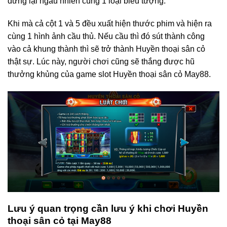
dừng lại ngẫu nhiên cùng 1 loại biểu tượng.
Khi mà cả cột 1 và 5 đều xuất hiện thước phim và hiện ra
cùng 1 hình ảnh cầu thủ. Nếu cầu thì đó sút thành công
vào cả khung thành thì sẽ trở thành Huyền thoại sân cỏ
thật sự. Lúc này, người chơi cũng sẽ thắng được hũ
thưởng khủng của game slot Huyền thoại sân cỏ May88.
Lưu ý quan trọng cần lưu ý khi chơi Huyền
thoại sân cỏ tại May88