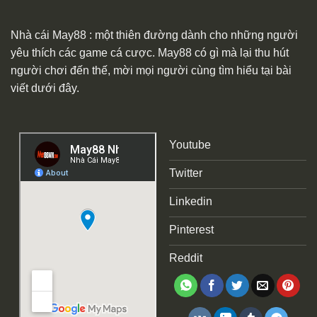
Nhà cái May88
: một thiên đường dành cho những người
yêu thích các game cá cược. May88 có gì mà lại thu hút
người chơi đến thế, mời mọi người cùng tìm hiểu tại bài
viết dưới đây.
Youtube
Twitter
Linkedin
Pinterest
Reddit