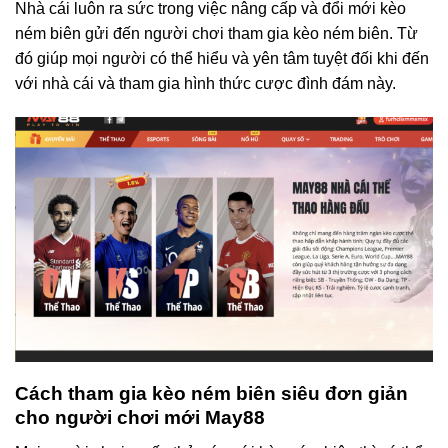
Nhà cái luôn ra sức trong việc nâng cấp và đổi mới kèo
ném biên gửi đến người chơi tham gia kèo ném biên. Từ
đó giúp mọi người có thể hiểu và yên tâm tuyệt đối khi đến
với nhà cái và tham gia hình thức cược đình đám này.
Cách tham gia kèo ném biên siêu đơn giản
cho người chơi mới May88