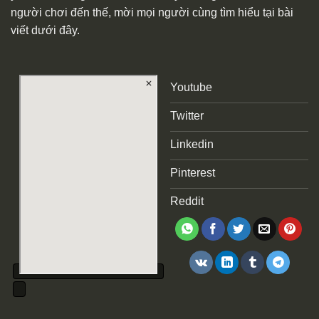
người chơi đến thế, mời mọi người cùng tìm hiểu tại bài
viết dưới đây.
Youtube
Twitter
Linkedin
Pinterest
Reddit