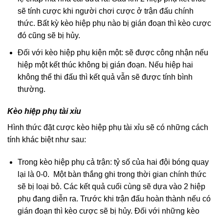
sẽ tính cược khi người chơi cược ở trận đấu chính
thức. Bất kỳ kèo hiệp phụ nào bị gián đoạn thì kèo cược
đó cũng sẽ bị hủy.
Đối với kèo hiệp phụ kiện một: sẽ được công nhận nếu
hiệp một kết thúc không bị gián đoạn. Nếu hiệp hai
không thể thi đấu thì kết quả vẫn sẽ được tính bình
thường.
Kèo hiệp phụ tài xỉu
Hình thức đặt cược kèo hiệp phụ tài xỉu sẽ có những cách
tính khác biệt như sau:
Trong kèo hiệp phụ cả trận: tỷ số của hai đội bóng quay
lại là 0-0. Một bàn thắng ghi trong thời gian chính thức
sẽ bị loại bỏ. Các kết quả cuối cùng sẽ dựa vào 2 hiệp
phụ đang diễn ra. Trước khi trận đấu hoàn thành nếu có
gián đoạn thì kèo cược sẽ bị hủy. Đối với những kèo