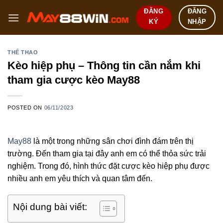
Bỏ
ĐĂNG
ĐĂNG
qua
KÝ
NHẬP
nội
dung
THỂ THAO
Kèo hiệp phụ – Thông tin cần nắm khi
tham gia cược kèo May88
POSTED ON
06/11/2023
May88
là một trong những sân chơi đình đám trên thị
trường. Đến tham gia tại đây anh em có thể thỏa sức trải
nghiệm. Trong đó, hình thức đặt cược kèo hiệp phụ được
nhiều anh em yêu thích và quan tâm đến.
Nội dung bài viết: