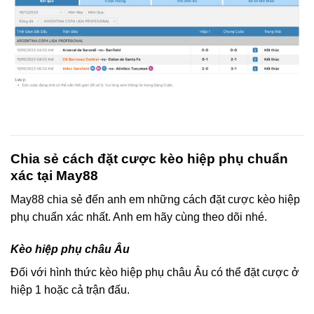
Chia sẻ cách đặt cược kèo hiệp phụ chuẩn
xác tại May88
May88 chia sẻ đến anh em những cách đặt cược kèo hiệp
phụ chuẩn xác nhất. Anh em hãy cùng theo dõi nhé.
Kèo hiệp phụ châu Âu
Đối với hình thức kèo hiệp phụ châu Âu có thể đặt cược ở
hiệp 1 hoặc cả trận đấu.