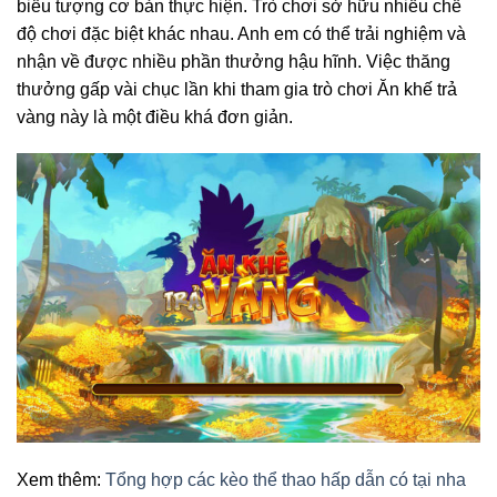
biểu tượng cơ bản thực hiện. Trò chơi sở hữu nhiều chế
độ chơi đặc biệt khác nhau. Anh em có thể trải nghiệm và
nhận về được nhiều phần thưởng hậu hĩnh. Việc thăng
thưởng gấp vài chục lần khi tham gia trò chơi Ăn khế trả
vàng này là một điều khá đơn giản.
Xem thêm:
Tổng hợp các kèo thể thao hấp dẫn có tại nha