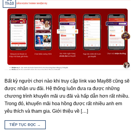
Th10
Bất kỳ người chơi nào khi truy cập link vao May88 cũng sẽ
được nhận ưu đãi. Hệ thống luôn đưa ra được những
chương trình khuyến mãi ưu đãi và hấp dẫn hơn rất nhiều.
Trong đó, khuyến mãi hoa hồng được rất nhiều anh em
yêu thích và tham gia. Giới thiệu về […]
TIẾP TỤC ĐỌC
→