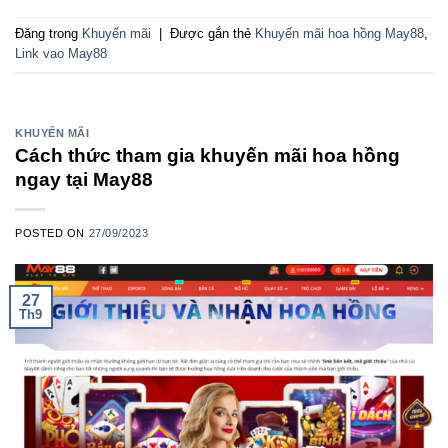
Đăng trong
Khuyến mãi
|
Được gắn thẻ
Khuyến mãi hoa hồng May88
,
Link vao May88
KHUYẾN MÃI
Cách thức tham gia khuyến mãi hoa hồng
ngay tại May88
POSTED ON
27/09/2023
27
Th9