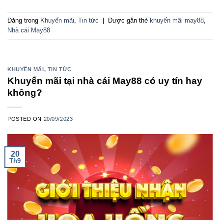
Đăng trong
Khuyến mãi
,
Tin tức
|
Được gắn thẻ
khuyến mãi may88
,
Nhà cái May88
KHUYẾN MÃI
,
TIN TỨC
Khuyến mãi tại nhà cái May88 có uy tín hay
không?
POSTED ON
20/09/2023
20
Th9