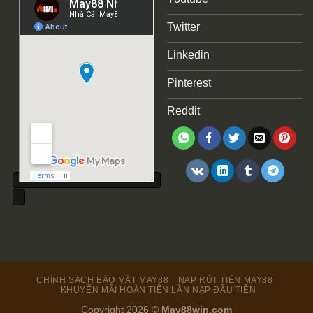
Twitter
Linkedin
Pinterest
Reddit
CHÍNH SÁCH BẢO MẬT MAY88
NẠP RÚT TIỀN MAY88
KHUYẾN MÃI HOÀN TIỀN LẦN NẠP ĐẦU TIÊN
Copyright 2026 ©
May88win.com