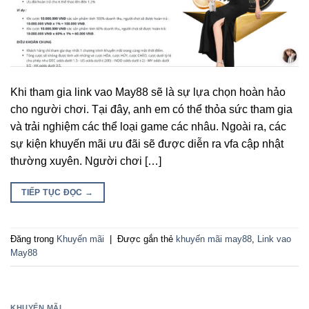
Khi tham gia link vao May88 sẽ là sự lựa chọn hoàn hảo
cho người chơi. Tại đây, anh em có thể thỏa sức tham gia
và trải nghiệm các thể loại game các nhâu. Ngoài ra, các
sự kiện khuyến mãi ưu đãi sẽ được diễn ra vfa cập nhật
thường xuyên. Người chơi […]
TIẾP TỤC ĐỌC
→
Đăng trong
Khuyến mãi
|
Được gắn thẻ
khuyến mãi may88
,
Link vao
May88
KHUYẾN MÃI