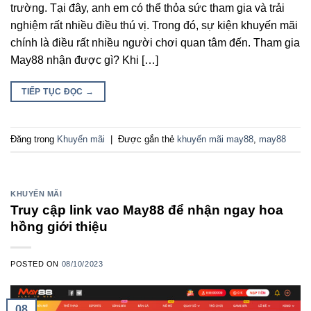
trường. Tại đây, anh em có thể thỏa sức tham gia và trải
nghiệm rất nhiều điều thú vị. Trong đó, sự kiện khuyến mãi
chính là điều rất nhiều người chơi quan tâm đến. Tham gia
May88 nhận được gì? Khi […]
TIẾP TỤC ĐỌC
→
Đăng trong
Khuyến mãi
|
Được gắn thẻ
khuyến mãi may88
,
may88
KHUYẾN MÃI
Truy cập link vao May88 để nhận ngay hoa
hồng giới thiệu
POSTED ON
08/10/2023
08