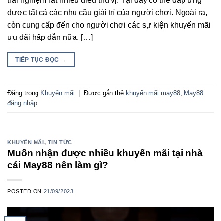
trải nghiệm rất nhiều điều thú vị. Tại đây có thể đáp ứng
được tất cả các nhu cầu giải trí của người chơi. Ngoài ra,
còn cung cấp đến cho người chơi các sự kiện khuyến mãi
ưu đãi hấp dẫn nữa. […]
TIẾP TỤC ĐỌC
→
Đăng trong
Khuyến mãi
|
Được gắn thẻ
khuyến mãi may88
,
May88
đăng nhập
KHUYẾN MÃI
,
TIN TỨC
Muốn nhận được nhiều khuyến mãi tại nhà
cái May88 nên làm gì?
POSTED ON
21/09/2023