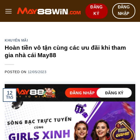
Bỏ
ĐĂNG
ĐĂNG
qua
KÝ
NHẬP
nội
dung
KHUYẾN MÃI
Hoàn tiền vô tận cùng các ưu đãi khi tham
gia nhà cái May88
POSTED ON
12/05/2023
12
Th5