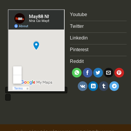
Youtube
Twitter
Linkedin
Pinterest
Reddit