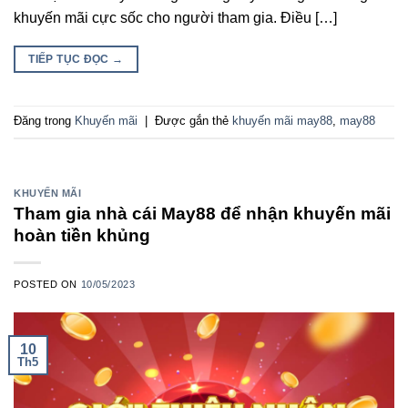
khuyến mãi cực sốc cho người tham gia. Điều […]
TIẾP TỤC ĐỌC
→
Đăng trong
Khuyến mãi
|
Được gắn thẻ
khuyến mãi may88
,
may88
KHUYẾN MÃI
Tham gia nhà cái May88 để nhận khuyến mãi
hoàn tiền khủng
POSTED ON
10/05/2023
10
Th5