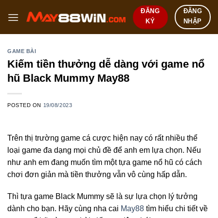
Bỏ
ĐĂNG
ĐĂNG
qua
KÝ
NHẬP
nội
dung
GAME BÀI
Kiếm tiền thưởng dễ dàng với game nổ
hũ Black Mummy May88
POSTED ON
19/08/2023
Trên thị trường game cá cược hiện nay có rất nhiều thể
loại game đa dạng mọi chủ đề để anh em lựa chọn. Nếu
như anh em đang muốn tìm một tựa game nổ hũ có cách
chơi đơn giản mà tiền thưởng vẫn vô cùng hấp dẫn.
Thì tựa game Black Mummy sẽ là sự lựa chọn lý tưởng
dành cho bạn. Hãy cùng nha cai
May88
tìm hiểu chi tiết về