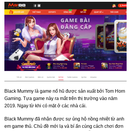
Black Mummy là game nổ hũ được sản xuất bởi Tom Horn
Gaming. Tựa game này ra mắt trên thị trường vào năm
2019. Ngay từ khi có mặt ở các nhà cái.
Black Mummy đã nhận được sự ủng hộ nồng nhiệt từ anh
em game thủ. Chủ đề mới lạ và bí ẩn cùng cách chơi đơn