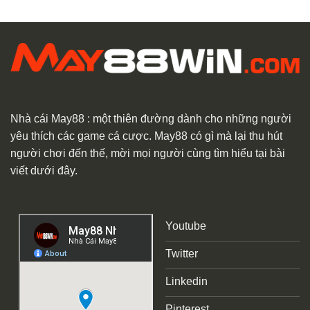
Nhà cái May88
: một thiên đường dành cho những người
yêu thích các game cá cược. May88 có gì mà lại thu hút
người chơi đến thế, mời mọi người cùng tìm hiểu tại bài
viết dưới đây.
Youtube
Twitter
Linkedin
Pinterest