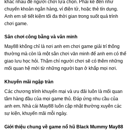
khác nhau để người chơi lựa chọn. Phải kể đến như
chuyển khoản ngân hàng, ví điện tử, hoặc thẻ tín dụng.
Anh em sẽ tiết kiệm tối đa thời gian trong suốt quá trình
chơi game.
Sân chơi công bằng và văn minh
May88 không chỉ là nơi anh em chơi game giải trí thông
thường mà còn là một sân chơi văn minh để anh em có thể
giao lưu học hỏi. Thậm chí người chơi sẽ có thêm những
mối quan hệ mới từ những người bạn ở khắp mọi nơi.
Khuyến mãi ngập tràn
Các chương trình khuyến mại và ưu đãi luôn là mối quan
tâm hàng đầu của mọi game thủ. Đáp ứng nhu cầu của
anh em. Nhà cái May88 luôn cập nhật thường xuyên các
sự kiện, khuyến mãi mỗi ngày.
Giới thiệu chung về game nổ hũ Black Mummy May88