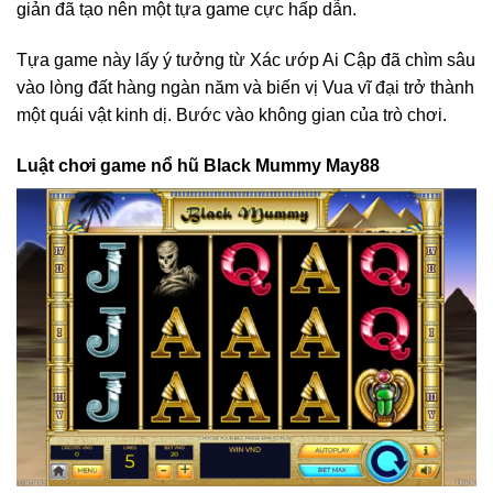
giản đã tạo nên một tựa game cực hấp dẫn.
Tựa game này lấy ý tưởng từ Xác ướp Ai Cập đã chìm sâu
vào lòng đất hàng ngàn năm và biến vị Vua vĩ đại trở thành
một quái vật kinh dị. Bước vào không gian của trò chơi.
Luật chơi
game nổ hũ Black Mummy May88