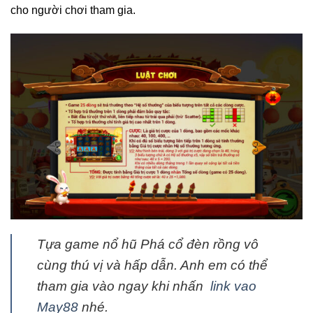
cho người chơi tham gia.
Tựa game nổ hũ Phá cổ đèn rồng vô
cùng thú vị và hấp dẫn. Anh em có thể
tham gia vào ngay khi nhấn
link vao
May88
nhé.