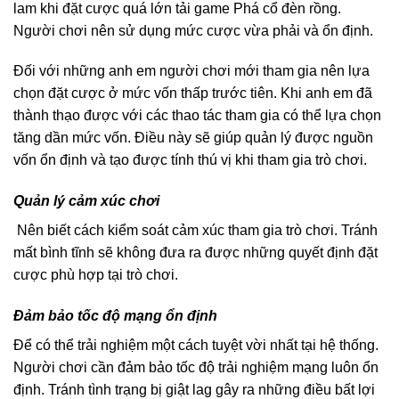
lam khi đặt cược quá lớn tải game Phá cổ đèn rồng.
Người chơi nên sử dụng mức cược vừa phải và ổn định.
Đối với những anh em người chơi mới tham gia nên lựa
chọn đặt cược ở mức vốn thấp trước tiên. Khi anh em đã
thành thạo được với các thao tác tham gia có thể lựa chọn
tăng dần mức vốn. Điều này sẽ giúp quản lý được nguồn
vốn ổn định và tạo được tính thú vị khi tham gia trò chơi.
Quản lý cảm xúc chơi
Nên biết cách kiểm soát cảm xúc tham gia trò chơi. Tránh
mất bình tĩnh sẽ không đưa ra được những quyết định đặt
cược phù hợp tại trò chơi.
Đảm bảo tốc độ mạng ổn định
Để có thể trải nghiệm một cách tuyệt vời nhất tại hệ thống.
Người chơi cần đảm bảo tốc độ trải nghiệm mạng luôn ổn
định. Tránh tình trạng bị giật lag gây ra những điều bất lợi