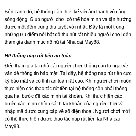
Bên cạnh đó, hệ thống cần thiết kế với âm thanh vô cùng
sống động. Giúp người chơi có thể hòa mình và tận hưởng
được một đêm trung thu tuyệt vời nhất. Đây là một trong
những ưu điểm nổi bật đã thu hút rất nhiều người chơi đến
tham gia danh mục nổ hũ tại Nha cai May88.
Hệ thống nạp rút tiền an toàn
Đến tham gia tại nhà cái người chơi không cần lo ngại về
vấn đề thông tin bảo mật. Tại đây, hệ thống nạp rút tiền cực
kỳ bảo mật và có tính an toàn rất cao. Khi người chơi muốn
thực hiện các thao tác rút tiền tại hệ thống cần phải thông
qua hai bước để xác minh tài khoản. Khi thực hiện các
bước xác minh chính sách tài khoản của người chơi và
nhập mã được cung cấp về số điện thoại. Người chơi mới
có thể thực hiện được thao tác nạp rút tiền tại Nha cai
May88.