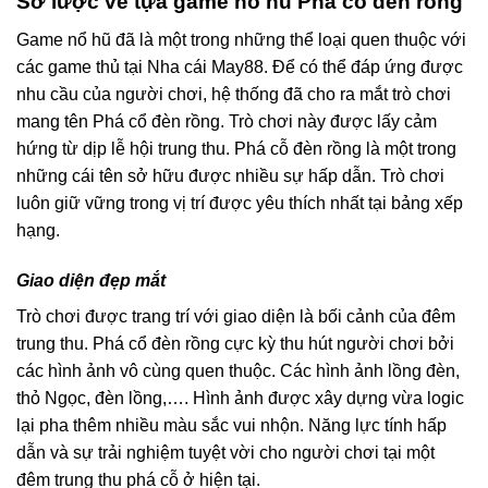
Sơ lược về tựa game nổ hũ Phá cổ đèn rồng
Game nổ hũ đã là một trong những thể loại quen thuộc với
các game thủ tại Nha cái May88. Để có thể đáp ứng được
nhu cầu của người chơi, hệ thống đã cho ra mắt trò chơi
mang tên Phá cổ đèn rồng. Trò chơi này được lấy cảm
hứng từ dịp lễ hội trung thu. Phá cỗ đèn rồng là một trong
những cái tên sở hữu được nhiều sự hấp dẫn. Trò chơi
luôn giữ vững trong vị trí được yêu thích nhất tại bảng xếp
hạng.
Giao diện đẹp mắt
Trò chơi được trang trí với giao diện là bối cảnh của đêm
trung thu. Phá cổ đèn rồng cực kỳ thu hút người chơi bởi
các hình ảnh vô cùng quen thuộc. Các hình ảnh lồng đèn,
thỏ Ngọc, đèn lồng,…. Hình ảnh được xây dựng vừa logic
lại pha thêm nhiều màu sắc vui nhộn. Năng lực tính hấp
dẫn và sự trải nghiệm tuyệt vời cho người chơi tại một
đêm trung thu phá cỗ ở hiện tại.