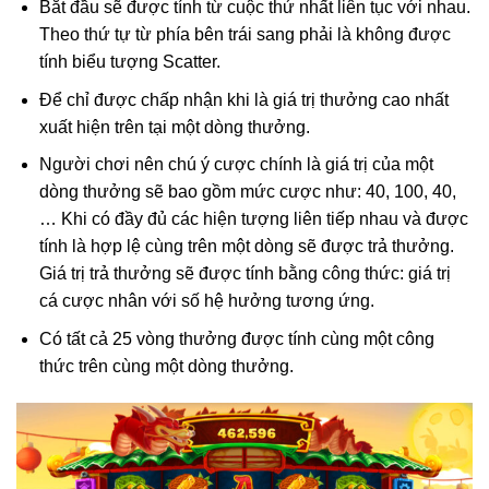
Bắt đầu sẽ được tính từ cuộc thứ nhất liên tục với nhau.
Theo thứ tự từ phía bên trái sang phải là không được
tính biểu tượng Scatter.
Để chỉ được chấp nhận khi là giá trị thưởng cao nhất
xuất hiện trên tại một dòng thưởng.
Người chơi nên chú ý cược chính là giá trị của một
dòng thưởng sẽ bao gồm mức cược như: 40, 100, 40,
… Khi có đầy đủ các hiện tượng liên tiếp nhau và được
tính là hợp lệ cùng trên một dòng sẽ được trả thưởng.
Giá trị trả thưởng sẽ được tính bằng công thức: giá trị
cá cược nhân với số hệ hưởng tương ứng.
Có tất cả 25 vòng thưởng được tính cùng một công
thức trên cùng một dòng thưởng.