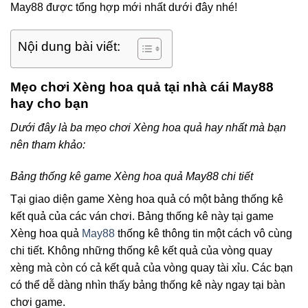
May88 được tổng hợp mới nhất dưới đây nhé!
Nội dung bài viết:
Mẹo chơi Xèng hoa quả tại nhà cái May88
hay cho bạn
Dưới đây là ba mẹo chơi Xèng hoa quả hay nhất mà bạn
nên tham khảo:
Bảng thống kê game Xèng hoa quả May88 chi tiết
Tại giao diện game Xèng hoa quả có một bảng thống kê
kết quả của các ván chơi. Bảng thống kê này tại game
Xèng hoa quả
May88
thống kê thông tin một cách vô cùng
chi tiết. Không những thống kê kết quả của vòng quay
xèng mà còn có cả kết quả của vòng quay tài xỉu. Các bạn
có thể dễ dàng nhìn thấy bảng thống kê này ngay tại bàn
chơi game.