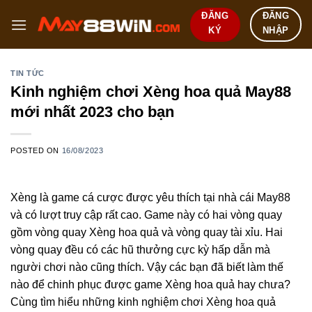
Bỏ
ĐĂNG
ĐĂNG
qua
KÝ
NHẬP
nội
dung
TIN TỨC
Kinh nghiệm chơi Xèng hoa quả May88
mới nhất 2023 cho bạn
POSTED ON
16/08/2023
Xèng là game cá cược được yêu thích tại nhà cái May88
và có lượt truy cập rất cao. Game này có hai vòng quay
gồm vòng quay Xèng hoa quả và vòng quay tài xỉu. Hai
vòng quay đều có các hũ thưởng cực kỳ hấp dẫn mà
người chơi nào cũng thích. Vậy các bạn đã biết làm thế
nào để chinh phục được game Xèng hoa quả hay chưa?
Cùng tìm hiểu những kinh nghiệm chơi Xèng hoa quả