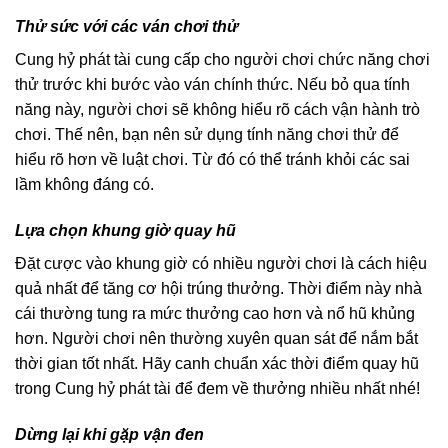
Thử sức với các ván chơi thử
Cung hỷ phát tài cung cấp cho người chơi chức năng chơi
thử trước khi bước vào ván chính thức. Nếu bỏ qua tính
năng này, người chơi sẽ không hiểu rõ cách vận hành trò
chơi. Thế nên, bạn nên sử dụng tính năng chơi thử để
hiểu rõ hơn về luật chơi. Từ đó có thể tránh khỏi các sai
lầm không đáng có.
Lựa chọn khung giờ quay hũ
Đặt cược vào khung giờ có nhiều người chơi là cách hiệu
quả nhất để tăng cơ hội trúng thưởng. Thời điểm này nhà
cái thường tung ra mức thưởng cao hơn và nổ hũ khủng
hơn. Người chơi nên thường xuyên quan sát để nắm bắt
thời gian tốt nhất. Hãy canh chuẩn xác thời điểm quay hũ
trong Cung hỷ phát tài để đem về thưởng nhiều nhất nhé!
Dừng lại khi gặp vận đen