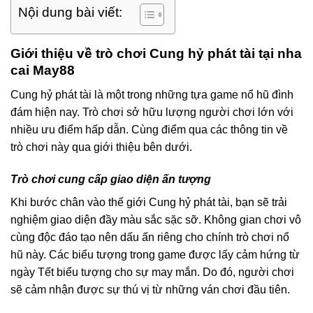
Nội dung bài viết:
Giới thiệu về trò chơi Cung hỷ phát tài tại nha
cai May88
Cung hỷ phát tài là một trong những tựa game nổ hũ đình
đám hiện nay. Trò chơi sở hữu lượng người chơi lớn với
nhiều ưu điểm hấp dẫn. Cùng điểm qua các thông tin về
trò chơi này qua giới thiệu bên dưới.
Trò chơi cung cấp giao diện ấn tượng
Khi bước chân vào thế giới Cung hỷ phát tài, bạn sẽ trải
nghiệm giao diện đầy màu sắc sặc sỡ. Không gian chơi vô
cùng độc đáo tạo nên dấu ấn riêng cho chính trò chơi nổ
hũ này. Các biểu tượng trong game được lấy cảm hứng từ
ngày Tết biểu tượng cho sự may mắn. Do đó, người chơi
sẽ cảm nhận được sự thú vị từ những ván chơi đầu tiên.