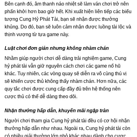
Bên cạnh đó, âm thanh náo nhiệt sẽ làm ván chơi trở nên
phấn khởi hơn bao giờ hết. Khi xuất hiện liên tiếp các biểu
tượng Cung Hỷ Phát Tài, bạn sẽ nhận được thưởng
khủng. Do đó, bạn sẽ luôn cảm nhận được luồng tài lộc và
thịnh vượng từ tựa game này.
Luật chơi đơn giản nhưng không nhàm chán
Nhằm giúp người chơi dễ dàng trải nghiệm game, Cung
hỷ phát tài vẫn giữ nguyên cách chơi các game nổ hũ
khác. Tuy nhiên, các vòng quay sẽ diễn ra vô cùng thú vị
sẽ khiến cược thủ không thấy nhàm chán. Hơn nữa, các
quy tắc chơi được cung cấp đầy đủ trên hệ thống nên
cược thủ có thể dễ dàng theo dõi.
Nhận thưởng hấp dẫn, khuyến mãi ngập tràn
Người chơi tham gia Cung hỷ phát tài đều có cơ hội nhận
thưởng hấp dẫn như nhau. Ngoài ra, Cung hỷ phát tài còn
có nhiều giải thưởng lớn nhỏ khác nhau dành cho cược