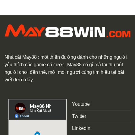
Nhà cái May88
: một thiên đường dành cho những người
yêu thích các game cá cược. May88 có gì mà lại thu hút
người chơi đến thế, mời mọi người cùng tìm hiểu tại bài
viết dưới đây.
Youtube
Twitter
Linkedin