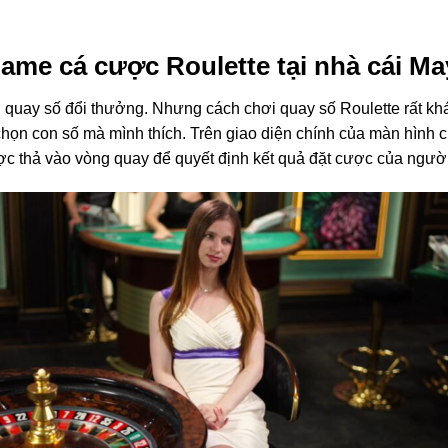
game cá cược Roulette tại nhà cái M
 quay số đổi thưởng. Nhưng cách chơi quay số Roulette rất kh
ọn con số mà mình thích. Trên giao diện chính của màn hình ch
ợc thả vào vòng quay để quyết định kết quả đặt cược của ngườ