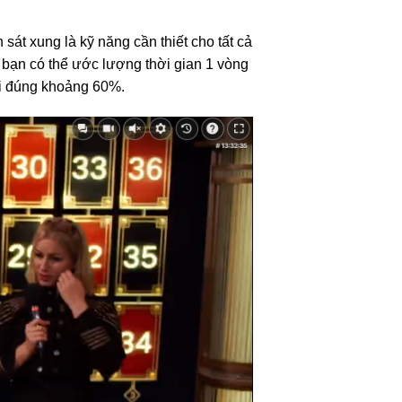
sát xung là kỹ năng cần thiết cho tất cả
 bạn có thể ước lượng thời gian 1 vòng
ại đúng khoảng 60%.