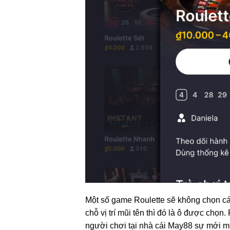
Một số game Roulette sẽ không chọn cá
chỗ vị trí mũi tên thì đó là ô được chọ
người chơi tại nhà cái May88 sự mới m