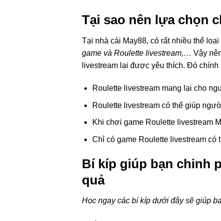
Tại sao nên lựa chọn c
Tại nhà cái May88, có rất nhiều thể lo
game và Roulette livestream,…
Vậy nên
livestream lại được yêu thích. Đó chí
Roulette livestream mang lại cho ngư
Roulette livestream có thể giúp ngườ
Khi chơi game Roulette livestream M
Chỉ có game Roulette livestream có t
Bí kíp giúp bạn chinh 
quả
Học ngay các bí kíp dưới đây sẽ giúp 