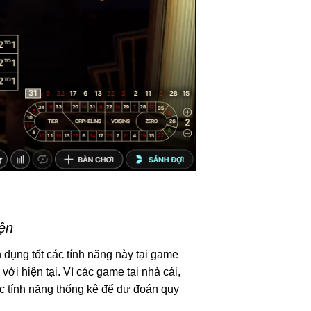
iện
 dụng tốt các tính năng này tại game
với hiện tại. Vì các game tại nhà cái,
ác tính năng thống kê để dự đoán quy