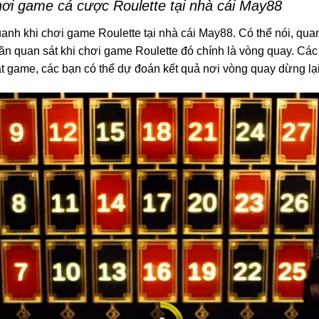
hơi game cá cược Roulette tại nhà cái May88
nh khi chơi game Roulette tại nhà cái May88. Có thể nói, quan 
n quan sát khi chơi game Roulette đó chính là vòng quay. Các
sát game, các bạn có thể dự đoán kết quả nơi vòng quay dừng l