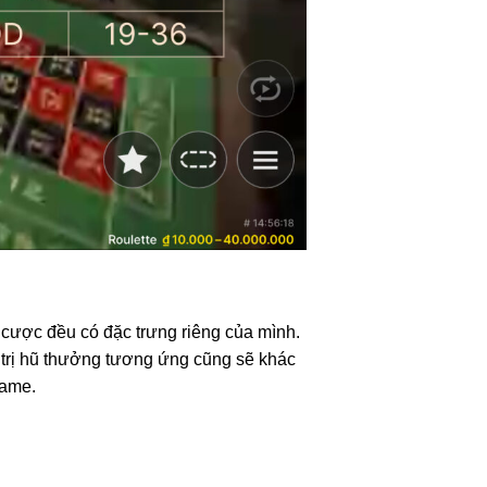
cược đều có đặc trưng riêng của mình.
 trị hũ thưởng tương ứng cũng sẽ khác
game.