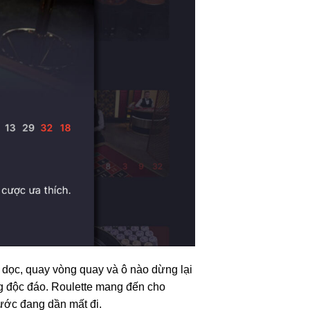
dọc, quay vòng quay và ô nào dừng lại
ùng độc đáo. Roulette mang đến cho
nước đang dần mất đi.