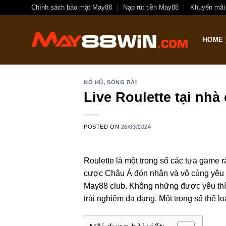
Bỏ
Chính sách bảo mật May88
Nạp rút tiền May88
Khuyến mãi 
qua
nội
HOME
dung
NỔ HŨ
,
SÒNG BÀI
Live Roulette tại nh
POSTED ON
26/03/2024
Roulette là một trong số các tựa game
cược Châu Á đón nhận và vô cùng yêu t
May88 club. Không những được yêu th
trải nghiệm đa dạng. Một trong số thể lo