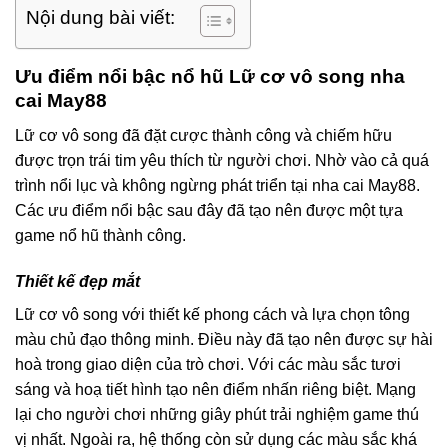
Nội dung bài viết:
Ưu điểm nổi bậc nổ hũ Lữ cơ vô song nha
cai May88
Lữ cơ vô song đã đặt cược thành công và chiếm hữu
được trọn trái tim yêu thích từ người chơi. Nhờ vào cả quá
trình nổi lục và không ngừng phát triển tại nha cai May88.
Các ưu điểm nổi bậc sau đây đã tạo nên được một tựa
game nổ hũ thành công.
Thiết kế đẹp mắt
Lữ cơ vô song với thiết kế phong cách và lựa chọn tông
màu chủ đạo thông minh. Điều này đã tạo nên được sự hài
hoà trong giao diện của trò chơi. Với các màu sắc tươi
sáng và hoạ tiết hình tạo nên điểm nhấn riêng biệt. Mạng
lại cho người chơi những giây phút trải nghiệm game thú
vị nhất. Ngoài ra, hệ thống còn sử dụng các màu sắc khá