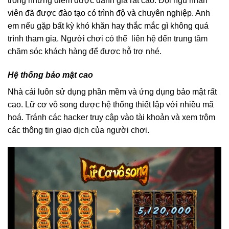
trong những điểm được đánh giá rất cao. Đội ngũ nhân
viên đã được đào tạo có trình độ và chuyên nghiệp. Anh
em nếu gặp bất kỳ khó khăn hay thắc mắc gì không quá
trình tham gia. Người chơi có thể liên hệ đến trung tâm
chăm sóc khách hàng để được hỗ trợ nhé.
Hệ thống bảo mật cao
Nhà cái luôn sử dụng phần mềm và ứng dụng bảo mật rất
cao. Lữ cơ vô song được hệ thống thiết lập với nhiều mã
hoá. Tránh các hacker truy cập vào tài khoản và xem trộm
các thông tin giao dịch của người chơi.