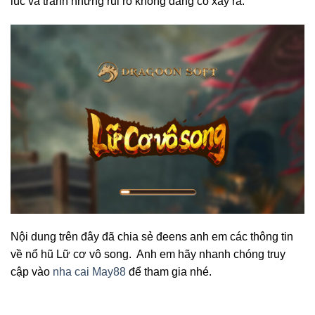
lúc và tránh những rủi ro không đáng có xảy ra.
Nội dung trên đây đã chia sẻ đeens anh em các thông tin
về nổ hũ Lữ cơ vô song. Anh em hãy nhanh chóng truy
cập vào
nha cai May88
để tham gia nhé.