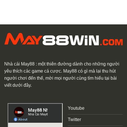
Nhà cái May88
: một thiên đường dành cho những người
yêu thích các game cá cược. May88 có gì mà lại thu hút
người chơi đến thế, mời mọi người cùng tìm hiểu tại bài
viết dưới đây.
Youtube
Twitter