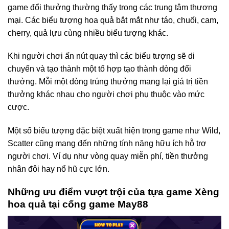
game đổi thưởng thường thấy trong các trung tâm thương
mại. Các biểu tượng hoa quả bắt mắt như táo, chuối, cam,
cherry, quả lựu cùng nhiều biểu tượng khác.
Khi người chơi ấn nút quay thì các biểu tượng sẽ di
chuyển và tạo thành một tổ hợp tạo thành dòng đổi
thưởng. Mỗi một dòng trúng thưởng mang lại giá trị tiền
thưởng khác nhau cho người chơi phụ thuộc vào mức
cược.
Một số biểu tượng đặc biệt xuất hiện trong game như Wild,
Scatter cũng mang đến những tính năng hữu ích hỗ trợ
người chơi. Ví dụ như vòng quay miễn phí, tiền thưởng
nhân đôi hay nổ hũ cực lớn.
Những ưu điểm vượt trội của tựa game Xèng
hoa quả tại cổng game May88