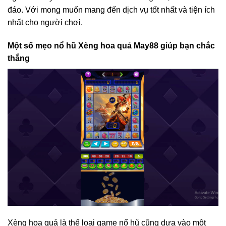
đáo. Với mong muốn mang đến dịch vụ tốt nhất và tiện ích
nhất cho người chơi.
Một số mẹo nổ hũ Xèng hoa quả May88 giúp bạn chắc
thắng
Xèng hoa quả là thể loại game nổ hũ cũng dựa vào một