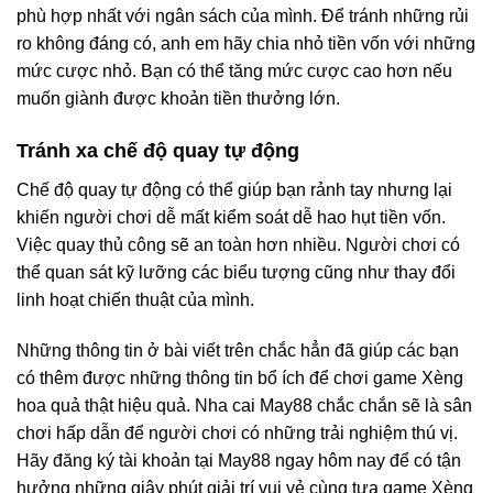
phù hợp nhất với ngân sách của mình. Để tránh những rủi
ro không đáng có, anh em hãy chia nhỏ tiền vốn với những
mức cược nhỏ. Bạn có thể tăng mức cược cao hơn nếu
muốn giành được khoản tiền thưởng lớn.
Tránh xa chế độ quay tự động
Chế độ quay tự động có thể giúp bạn rảnh tay nhưng lại
khiến người chơi dễ mất kiểm soát dễ hao hụt tiền vốn.
Việc quay thủ công sẽ an toàn hơn nhiều. Người chơi có
thể quan sát kỹ lưỡng các biểu tượng cũng như thay đổi
linh hoạt chiến thuật của mình.
Những thông tin ở bài viết trên chắc hẳn đã giúp các bạn
có thêm được những thông tin bổ ích để chơi game Xèng
hoa quả thật hiệu quả. Nha cai May88 chắc chắn sẽ là sân
chơi hấp dẫn để người chơi có những trải nghiệm thú vị.
Hãy đăng ký tài khoản tại May88 ngay hôm nay để có tận
hưởng những giây phút giải trí vui vẻ cùng tựa game Xèng