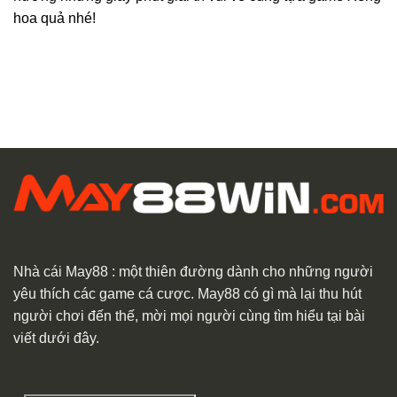
hoa quả nhé!
Nhà cái May88
: một thiên đường dành cho những người
yêu thích các game cá cược. May88 có gì mà lại thu hút
người chơi đến thế, mời mọi người cùng tìm hiểu tại bài
viết dưới đây.