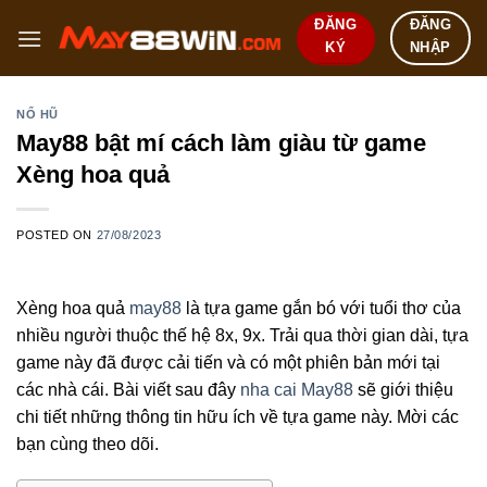
Bỏ
ĐĂNG
ĐĂNG
qua
KÝ
NHẬP
nội
dung
NỔ HŨ
May88 bật mí cách làm giàu từ game
Xèng hoa quả
POSTED ON
27/08/2023
Xèng hoa quả
may88
là tựa game gắn bó với tuổi thơ của
nhiều người thuộc thế hệ 8x, 9x. Trải qua thời gian dài, tựa
game này đã được cải tiến và có một phiên bản mới tại
các nhà cái. Bài viết sau đây
nha cai May88
sẽ giới thiệu
chi tiết những thông tin hữu ích về tựa game này. Mời các
bạn cùng theo dõi.