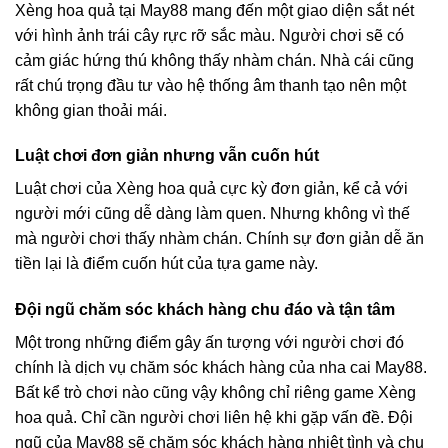
Xèng hoa quả tại May88 mang đến một giao diện sắt nét
với hình ảnh trái cây rực rỡ sắc màu. Người chơi sẽ có
cảm giác hứng thú không thấy nhàm chán. Nhà cái cũng
rất chú trọng đầu tư vào hệ thống âm thanh tạo nên một
không gian thoải mái.
Luật chơi đơn giản nhưng vẫn cuốn hút
Luật chơi của Xèng hoa quả cực kỳ đơn giản, kể cả với
người mới cũng dễ dàng làm quen. Nhưng không vì thế
mà người chơi thấy nhàm chán. Chính sự đơn giản dễ ăn
tiền lại là điểm cuốn hút của tựa game này.
Đội ngũ chăm sóc khách hàng chu đáo và tận tâm
Một trong những điểm gây ấn tượng với người chơi đó
chính là dịch vụ chăm sóc khách hàng của nha cai May88.
Bất kể trò chơi nào cũng vậy không chỉ riêng game Xèng
hoa quả. Chỉ cần người chơi liên hệ khi gặp vấn đề. Đội
ngũ của May88 sẽ chăm sóc khách hàng nhiệt tình và chu