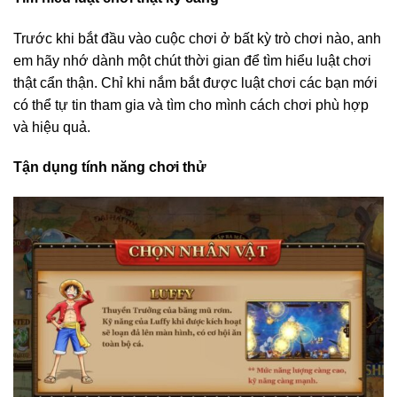
Trước khi bắt đầu vào cuộc chơi ở bất kỳ trò chơi nào, anh
em hãy nhớ dành một chút thời gian để tìm hiểu luật chơi
thật cẩn thận. Chỉ khi nắm bắt được luật chơi các bạn mới
có thể tự tin tham gia và tìm cho mình cách chơi phù hợp
và hiệu quả.
Tận dụng tính năng chơi thử