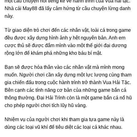
một câu chuyện nổi tiếng kể về hành trình của Vua hải tặc.
Nhà cái May88 đã lấy cảm hứng từ câu chuyện lừng danh
này.
Từ giao diện trò chơi đến các nhân vật, loài cá trong game
đều được xây dựng hình ảnh y hệt nguyên bản. Anh em
cược thủ sẽ được đắm mình vào một thế giới đại dương
rộng lớn để khám phá những kho báu bí mật.
Bạn sẽ được hóa thân vào các nhân vật mà mình mong
muốn. Người chơi cần xây dựng một lực lượng cùng tham
gia chiến đấu trong cuộc hành trình trở thành Vua Hải Tặc.
Bên cạnh các tính năng cơ bản của những game bắn cá
thông thường. Đại Hải Trình còn là một game bắn cá nổ hũ
cho phép người chơi tích lũy hũ vàng.
Nhiệm vụ của người chơi khi tham gia tựa game này là
dùng các loại vũ khí để tiêu diệt các loại cá khác nhau.