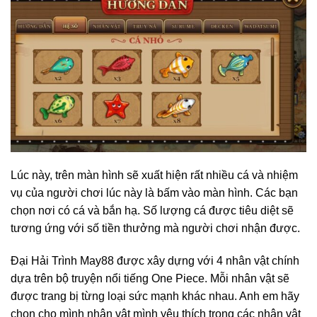
Lúc này, trên màn hình sẽ xuất hiện rất nhiều cá và nhiệm
vụ của người chơi lúc này là bấm vào màn hình. Các bạn
chọn nơi có cá và bắn hạ. Số lượng cá được tiêu diệt sẽ
tương ứng với số tiền thưởng mà người chơi nhận được.
Đại Hải Trình May88 được xây dựng với 4 nhân vật chính
dựa trên bộ truyện nổi tiếng One Piece. Mỗi nhân vật sẽ
được trang bị từng loại sức mạnh khác nhau. Anh em hãy
chọn cho mình nhân vật mình yêu thích trong các nhân vật