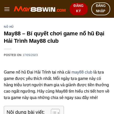
Bỏ
ĐĂNG
ĐĂNG
qua
KÝ
NHẬP
nội
dung
NỔ HŨ
May88 – Bí quyết chơi game nổ hũ Đại
Hải Trình May88 club
POSTED ON
17/05/2023
Game nổ hũ Đại Hải Trình tại nhà cái
may88 club
là tựa
game được yêu thích nhất. Mỗi ngày tựa game này có
hàng triệu lượt người tham gia và giành được tiền thưởng
cao ngất ngưởng. Hãy cùng May88 tìm hiểu chi tiết hơn về
tựa game này qua những chia sẻ ngay sau đây nhé!
Nội dung bài viết: