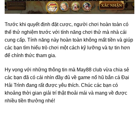
Trước khi quyết định đặt cược, người chơi hoàn toàn có
thể thử nghiệm trước với tính năng chơi thử mà nhà cái
cung cấp. Tính năng này hoàn toàn không mất tiền và giúp
các bạn tìm hiểu trò chơi một cách kỹ lưỡng và tự tin hơn
để chính thức tham gia.
Hy vọng với những thông tin mà May88 club vừa chia sẻ
các bạn đã có cái nhìn đầy đủ về game nổ hũ bắn cá Đại
Hải Trình đang rất được yêu thích. Chúc các bạn có
khoảng thời gian giải trí thật thoải mái và mang về được
nhiều tiền thưởng nhé!