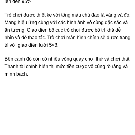
lên đến 95%.
Trò chơi được thiết kế với tông màu chủ đạo là vàng và đỏ.
Mang hiệu ứng cùng với các hình ảnh vô cùng đặc sắc và
ấn tượng. Giao diện bố cục trò chơi được bố trí khá dễ
nhìn và dễ thao tác. Trò chơi màn hình chính sẽ được trang
trí với giao diện lưới 5×3.
Bên cạnh đó còn có nhiều vòng quay chơi thử và chơi thật.
Thanh tài chính hiển thị mức tiền cược vô cùng rõ ràng và
minh bạch.