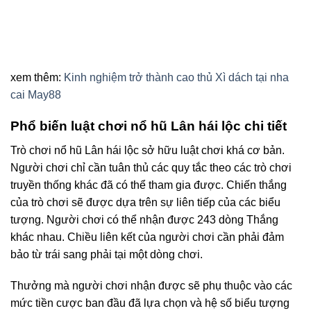
xem thêm:
Kinh nghiệm trở thành cao thủ Xì dách tại nha
cai May88
Phổ biến luật chơi nổ hũ Lân hái lộc chi tiết
Trò chơi nổ hũ Lân hái lộc sở hữu luật chơi khá cơ bản.
Người chơi chỉ cần tuân thủ các quy tắc theo các trò chơi
truyền thống khác đã có thể tham gia được. Chiến thắng
của trò chơi sẽ được dựa trên sự liên tiếp của các biểu
tượng. Người chơi có thể nhận được 243 dòng Thắng
khác nhau. Chiều liên kết của người chơi cần phải đảm
bảo từ trái sang phải tại một dòng chơi.
Thưởng mà người chơi nhận được sẽ phụ thuộc vào các
mức tiền cược ban đầu đã lựa chọn và hệ số biểu tượng