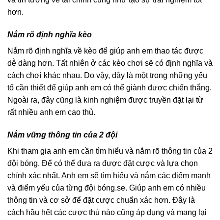
hơn.
Nắm rõ định nghĩa kèo
Nắm rõ định nghĩa về kèo để giúp anh em thao tác được
dễ dàng hơn. Tất nhiên ở các kèo chơi sẽ có định nghĩa và
cách chơi khác nhau. Do vậy, đây là một trong những yếu
tố cần thiết để giúp anh em có thể giành được chiến thắng.
Ngoài ra, đây cũng là kinh nghiệm được truyền đặt lại từ
rất nhiều anh em cao thủ.
Nắm vững thông tin của 2 đội
Khi tham gia anh em cần tìm hiểu và nắm rõ thông tin của 2
đội bóng. Để có thể đưa ra được đặt cược và lựa chọn
chính xác nhất. Anh em sẽ tìm hiểu và nắm các điểm mạnh
và điểm yếu của từng đội bóng.se. Giúp anh em có nhiều
thông tin và cơ sở để đặt cược chuẩn xác hơn. Đây là
cách hầu hết các cược thủ nào cũng áp dụng và mang lại