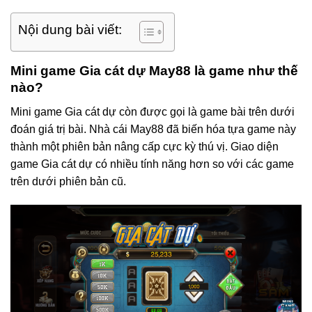
Nội dung bài viết:
Mini game Gia cát dự May88 là game như thế
nào?
Mini game Gia cát dự còn được gọi là game bài trên dưới
đoán giá trị bài. Nhà cái May88 đã biến hóa tựa game này
thành một phiên bản nâng cấp cực kỳ thú vị. Giao diện
game Gia cát dự có nhiều tính năng hơn so với các game
trên dưới phiên bản cũ.