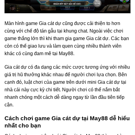
Màn hình game Gia cát dự cũng được cải thiện to hơn
cùng với chế độ tán gẫu tại khung chat. Ngoài việc chơi
game thắng lớn thì khi tham gia game Gia cát dự. Các bạn
còn có thể giao lưu và làm quen cùng nhiều thành viên
khác có cùng đam mê tại May88.
Gia cát dự có đa dạng các mức cược tương ứng với nhiều
giá trị hũ thưởng khác nhau để người chơi lựa chọn. Bên
cạnh đó, luật chơi của game trên dưới mini Gia cát dự tại
nhà cái này cực kỳ chi tiết. Người chơi có thể nắm bắt
nhanh chóng một cách dễ dàng ngay từ lần đầu tiên tiếp
cận.
Cách chơi game Gia cát dự tại May88 dễ hiểu
nhất cho bạn