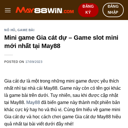
Bỏ
ĐĂNG
ĐĂNG
qua
KÝ
NHẬP
nội
dung
NỔ HŨ
,
GAME BÀI
Mini game Gia cát dự – Game slot mini
mới nhất tại May88
POSTED ON
17/09/2023
Gia cát dự là một trong những mini game được yêu thích
nhất nhì tại nhà cái May88. Game này còn có tên gọi khác
là game bài trên dưới. Tuy nhiên, sau khi được cập nhật
tại May88.
May88
đã biến game này thành một phiên bản
khác cực kỳ hay ho và thú vị. Cùng tìm hiểu về game mini
Gia cát dự và học cách chơi game Gia cát dự May88 hiệu
quả nhất tại bài viết dưới đây nhé!