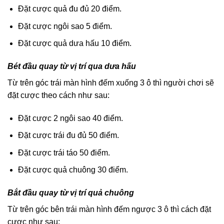
Đặt cược quả đu đủ 20 điểm.
Đặt cược ngôi sao 5 điểm.
Đặt cược quả dưa hấu 10 điểm.
Bét đầu quay từ vị trí qua dưa hấu
Từ trên góc trái màn hình đếm xuống 3 ô thì người chơi sẽ
đặt cược theo cách như sau:
Đặt cược 2 ngôi sao 40 điểm.
Đặt cược trái đu đủ 50 điểm.
Đặt cược trái táo 50 điểm.
Đặt cược quả chuông 30 điểm.
Bắt đầu quay từ vị trí quả chuông
Từ trên góc bên trái màn hình đếm ngược 3 ô thì cách đặt
cược như sau: