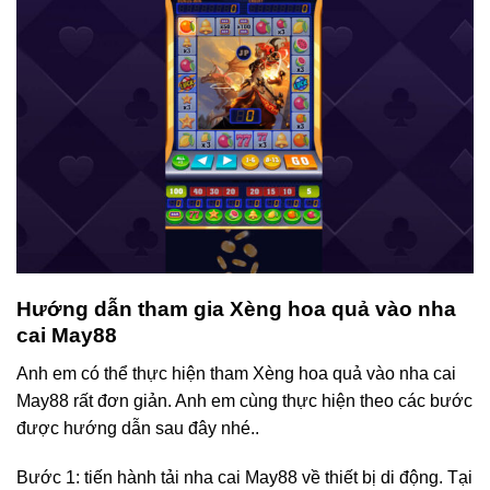
Hướng dẫn tham gia Xèng hoa quả vào nha
cai May88
Anh em có thể thực hiện tham Xèng hoa quả vào nha cai
May88 rất đơn giản. Anh em cùng thực hiện theo các bước
được hướng dẫn sau đây nhé..
Bước 1: tiến hành tải nha cai May88 về thiết bị di động. Tại