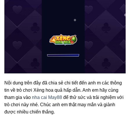
Nội dung trên đây đã chia sẻ chi tiết đến anh m các thông
tin về trò chơi Xèng hoa quả hấp dẫn. Anh em hãy cùng
tham gia vào
nha cai May88
để thử sức và trải nghiệm với
trò chơi này nhé. Chúc anh em thật may mắn và giành
được nhiều chiến thắng.