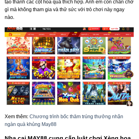
tạo thành các cột hoa quả thích hợp. Anh em còn chần chờ
gì mà không tham gia và thử sức với trò chơi này ngay
nào.
Xem thêm:
Chương trình bốc thăm trúng thưởng nhận
ngàn quà khủng May88
Nha cai MAY88 cung cấp luật chơi Xèng hoa