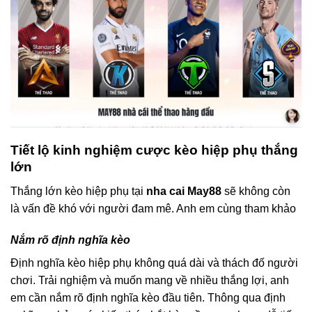
Tiết lộ kinh nghiệm cược kèo hiệp phụ thắng
lớn
Thắng lớn kèo hiệp phụ tại
nha cai May88
sẽ không còn
là vấn đề khó với người đam mê. Anh em cùng tham khảo
Nắm rõ định nghĩa kèo
Định nghĩa kèo hiệp phụ không quá dài và thách đố người
chơi. Trải nghiệm và muốn mang về nhiều thắng lợi, anh
em cần nắm rõ định nghĩa kèo đầu tiên. Thông qua định