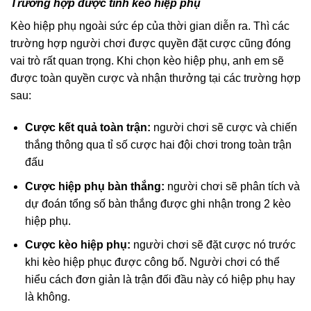
Trường hợp được tính kèo hiệp phụ
Kèo hiệp phụ ngoài sức ép của thời gian diễn ra. Thì các
trường hợp người chơi được quyền đặt cược cũng đóng
vai trò rất quan trọng. Khi chọn kèo hiệp phụ, anh em sẽ
được toàn quyền cược và nhận thưởng tại các trường hợp
sau:
Cược kết quả toàn trận:
người chơi sẽ cược và chiến
thắng thông qua tỉ số cược hai đội chơi trong toàn trận
đấu
Cược hiệp phụ bàn thắng:
người chơi sẽ phân tích và
dự đoán tổng số bàn thắng được ghi nhận trong 2 kèo
hiệp phụ.
Cược kèo hiệp phụ:
người chơi sẽ đặt cược nó trước
khi kèo hiệp phục được công bố. Người chơi có thể
hiểu cách đơn giản là trận đối đầu này có hiệp phụ hay
là không.