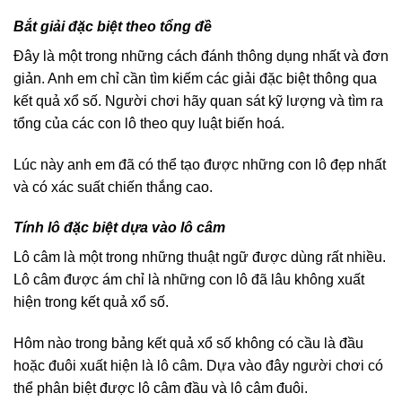
Bắt giải đặc biệt theo tổng đề
Đây là một trong những cách đánh thông dụng nhất và đơn
giản. Anh em chỉ cần tìm kiếm các giải đặc biệt thông qua
kết quả xổ số. Người chơi hãy quan sát kỹ lượng và tìm ra
tổng của các con lô theo quy luật biến hoá.
Lúc này anh em đã có thể tạo được những con lô đẹp nhất
và có xác suất chiến thắng cao.
Tính lô đặc biệt dựa vào lô câm
Lô câm là một trong những thuật ngữ được dùng rất nhiều.
Lô câm được ám chỉ là những con lô đã lâu không xuất
hiện trong kết quả xổ số.
Hôm nào trong bảng kết quả xổ số không có cầu là đầu
hoặc đuôi xuất hiện là lô câm. Dựa vào đây người chơi có
thể phân biệt được lô câm đầu và lô câm đuôi.