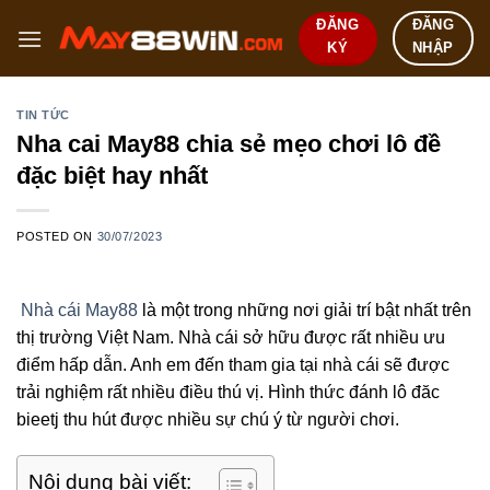
Bỏ
ĐĂNG
ĐĂNG
qua
KÝ
NHẬP
nội
dung
TIN TỨC
Nha cai May88 chia sẻ mẹo chơi lô đề
đặc biệt hay nhất
POSTED ON
30/07/2023
Nhà cái May88
là một trong những nơi giải trí bật nhất trên
thị trường Việt Nam. Nhà cái sở hữu được rất nhiều ưu
điểm hấp dẫn. Anh em đến tham gia tại nhà cái sẽ được
trải nghiệm rất nhiều điều thú vị. Hình thức đánh lô đăc
bieetj thu hút được nhiều sự chú ý từ người chơi.
Nội dung bài viết: