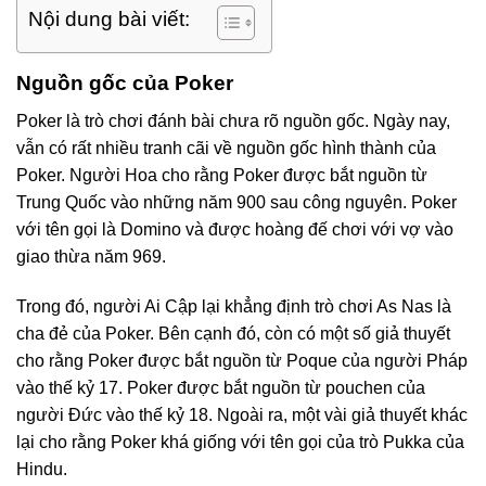
Nội dung bài viết:
Nguồn gốc của Poker
Poker là trò chơi đánh bài chưa rõ nguồn gốc. Ngày nay,
vẫn có rất nhiều tranh cãi về nguồn gốc hình thành của
Poker. Người Hoa cho rằng Poker được bắt nguồn từ
Trung Quốc vào những năm 900 sau công nguyên. Poker
với tên gọi là Domino và được hoàng đế chơi với vợ vào
giao thừa năm 969.
Trong đó, người Ai Cập lại khẳng định trò chơi As Nas là
cha đẻ của Poker. Bên cạnh đó, còn có một số giả thuyết
cho rằng Poker được bắt nguồn từ Poque của người Pháp
vào thế kỷ 17. Poker được bắt nguồn từ pouchen của
người Đức vào thế kỷ 18. Ngoài ra, một vài giả thuyết khác
lại cho rằng Poker khá giống với tên gọi của trò Pukka của
Hindu.