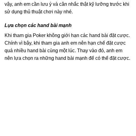
vậy, anh em cần lưu ý và cân nhắc thật kỹ lưỡng trước khi
sử dụng thủ thuật chơi này nhé.
Lựa chọn các hand bài mạnh
Khi tham gia Poker không giới hạn các hand bài đặt cược.
Chính vì bậy, khi tham gia anh em nên hạn chế đặt cược
quá nhiều hand bài cùng một lúc. Thay vào đó, anh em
nên lựa chọn ra những hand bài mạnh để có thể đặt cược.