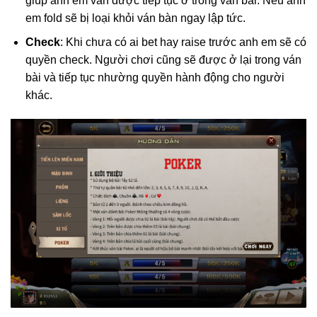
giúp anh em vẫn được tiếp tục ở trong ván bài. Nếu anh
em fold sẽ bị loại khỏi ván bàn ngay lập tức.
Check
: Khi chưa có ai bet hay raise trước anh em sẽ có
quyền check. Người chơi cũng sẽ được ở lại trong ván
bài và tiếp tục nhường quyền hành động cho người
khác.