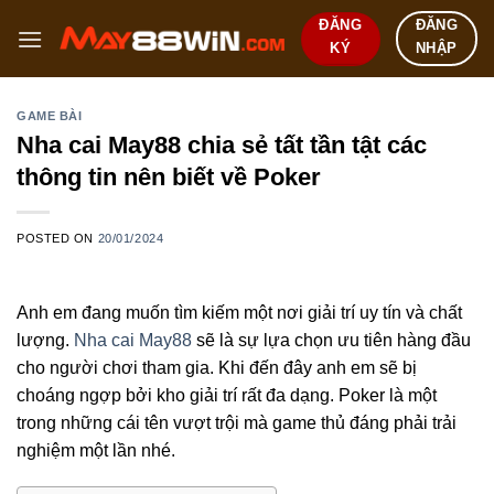
Bỏ
ĐĂNG
ĐĂNG
qua
KÝ
NHẬP
nội
dung
GAME BÀI
Nha cai May88 chia sẻ tất tần tật các
thông tin nên biết về Poker
POSTED ON
20/01/2024
Anh em đang muốn tìm kiếm một nơi giải trí uy tín và chất
lượng.
Nha cai May88
sẽ là sự lựa chọn ưu tiên hàng đầu
cho người chơi tham gia. Khi đến đây anh em sẽ bị
choáng ngợp bởi kho giải trí rất đa dạng. Poker là một
trong những cái tên vượt trội mà game thủ đáng phải trải
nghiệm một lần nhé.