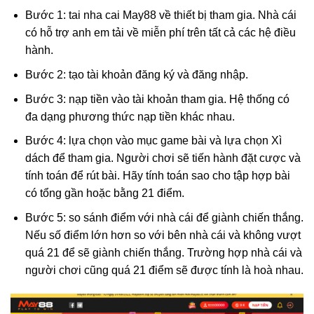
Bước 1: tai nha cai May88 về thiết bị tham gia. Nhà cái
có hỗ trợ anh em tải về miễn phí trên tất cả các hệ điều
hành.
Bước 2: tạo tài khoản đăng ký và đăng nhập.
Bước 3: nạp tiền vào tài khoản tham gia. Hệ thống có
đa dạng phương thức nạp tiền khác nhau.
Bước 4: lựa chọn vào mục game bài và lựa chọn Xì
dách để tham gia. Người chơi sẽ tiến hành đặt cược và
tính toán để rút bài. Hãy tính toán sao cho tập hợp bài
có tổng gần hoặc bằng 21 điểm.
Bước 5: so sánh điểm với nhà cái để giành chiến thắng.
Nếu số điểm lớn hơn so với bên nhà cái và không vượt
quá 21 để sẽ giành chiến thắng. Trường hợp nhà cái và
người chơi cũng quá 21 điểm sẽ được tính là hoà nhau.