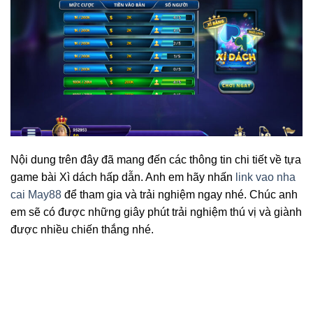
Nội dung trên đây đã mang đến các thông tin chi tiết về tựa
game bài Xì dách hấp dẫn. Anh em hãy nhấn
link vao nha
cai May88
để tham gia và trải nghiệm ngay nhé. Chúc anh
em sẽ có được những giây phút trải nghiệm thú vị và giành
được nhiều chiến thắng nhé.