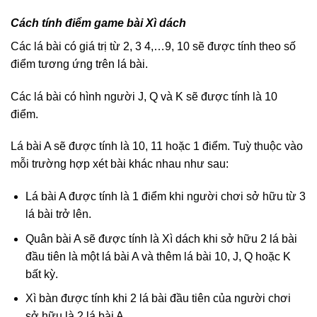
Cách tính điểm game bài Xì dách
Các lá bài có giá trị từ 2, 3 4,…9, 10 sẽ được tính theo số
điểm tương ứng trên lá bài.
Các lá bài có hình người J, Q và K sẽ được tính là 10
điểm.
Lá bài A sẽ được tính là 10, 11 hoặc 1 điểm. Tuỳ thuộc vào
mỗi trường hợp xét bài khác nhau như sau:
Lá bài A được tính là 1 điểm khi người chơi sở hữu từ 3
lá bài trở lên.
Quân bài A sẽ được tính là Xì dách khi sở hữu 2 lá bài
đầu tiên là một lá bài A và thêm lá bài 10, J, Q hoặc K
bất kỳ.
Xì bàn được tính khi 2 lá bài đầu tiên của người chơi
sở hữu là 2 lá bài A.