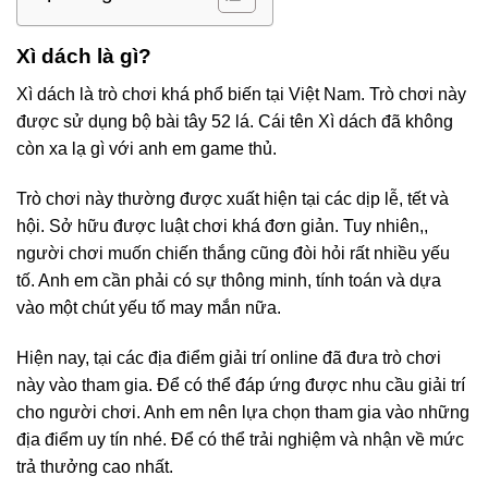
Xì dách là gì?
Xì dách là trò chơi khá phổ biến tại Việt Nam. Trò chơi này
được sử dụng bộ bài tây 52 lá. Cái tên Xì dách đã không
còn xa lạ gì với anh em game thủ.
Trò chơi này thường được xuất hiện tại các dịp lễ, tết và
hội. Sở hữu được luật chơi khá đơn giản. Tuy nhiên,,
người chơi muốn chiến thắng cũng đòi hỏi rất nhiều yếu
tố. Anh em cần phải có sự thông minh, tính toán và dựa
vào một chút yếu tố may mắn nữa.
Hiện nay, tại các địa điểm giải trí online đã đưa trò chơi
này vào tham gia. Để có thể đáp ứng được nhu cầu giải trí
cho người chơi. Anh em nên lựa chọn tham gia vào những
địa điểm uy tín nhé. Để có thể trải nghiệm và nhận về mức
trả thưởng cao nhất.