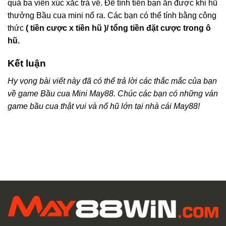
quả ba viên xúc xắc trả về. Để tính tiền bạn ăn được khi hũ
thưởng Bầu cua mini nổ ra. Các bạn có thể tính bằng công
thức
(
tiền cược x tiền hũ )/ tổng tiền đặt cược trong ô
hũ.
Kết luận
Hy vọng bài viết này đã có thể trả lời các thắc mắc của bạn
về game Bầu cua Mini May88. Chúc các bạn có những ván
game bầu cua thật vui và nổ hũ lớn tại nhà cái May88!