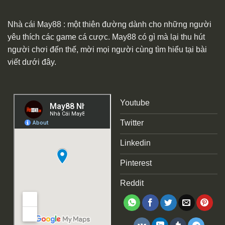
Nhà cái May88
: một thiên đường dành cho những người
yêu thích các game cá cược. May88 có gì mà lại thu hút
người chơi đến thế, mời mọi người cùng tìm hiểu tại bài
viết dưới đây.
Youtube
Twitter
Linkedin
Pinterest
Reddit