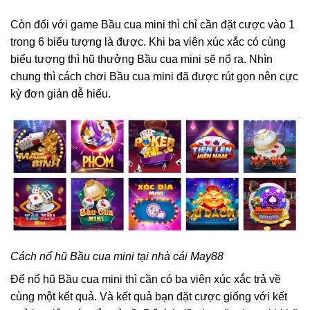
Còn đối với game Bầu cua mini thì chỉ cần đặt cược vào 1
trong 6 biểu tượng là được. Khi ba viên xúc xắc có cùng
biểu tượng thì hũ thưởng Bầu cua mini sẽ nổ ra. Nhìn
chung thì cách chơi Bầu cua mini đã được rút gọn nên cực
kỳ đơn giản dễ hiểu.
Cách nổ hũ Bầu cua mini tại nhà cái May88
Để nổ hũ Bầu cua mini thì cần có ba viên xúc xắc trả về
cùng một kết quả. Và kết quả bạn đặt cược giống với kết