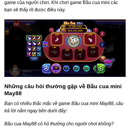
game của người chơi. Khi chơi game Bầu cua mini các
bạn sẽ thấy rõ được điều này.
Những câu hỏi thường gặp về Bầu cua mini
May88
Bạn có nhiều thắc mắc về game Bầu cua mini May88, câu
trả lời nằm ngay bên dưới đây:
Bầu cua May88 có hũ thưởng cho người chơi không?