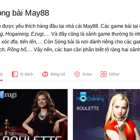
òng bài May88
 được yêu thích hàng đầu tại nhà cái May88. Các game bài tại
ng, Hogaming, Ezugi,…
Và đây cũng là sảnh game thường bị n
 xóc đĩa, tiến lên,…
Còn Sòng bài là nơi dành riêng cho các ga
dách, Rồng hổ,…
Vậy nên, các bạn cần phân biệt rõ ràng hai sản