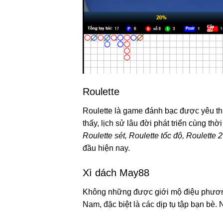
Roulette
Roulette là game đánh bạc được yêu thíc
thấy, lịch sử lâu đời phát triển cùng t
Roulette sét, Roulette tốc độ, Roulette
đầu hiện nay.
Xì dách May88
Không những được giới mộ điệu phương T
Nam, đặc biệt là các dịp tụ tập bạn bè. 