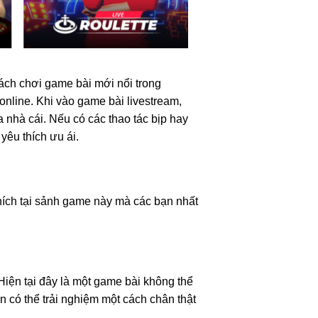
ách chơi game bài mới nổi trong
online. Khi vào game bài livestream,
a nhà cái. Nếu có các thao tác bịp hay
yêu thích ưu ái.
hích tại sảnh game này mà các bạn nhất
iện tại đây là một game bài không thể
n có thể trải nghiệm một cách chân thật