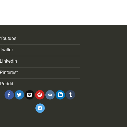
Youtube
Twitter
Linkedin
Pinterest
Reddit