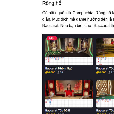
Rồng hổ
Có bắt nguồn từ Campuchia, Rồng hổ là
giản. Mục đích mà game hướng đến là n
Baccarat. Nếu bạn biết chơi Baccarat t