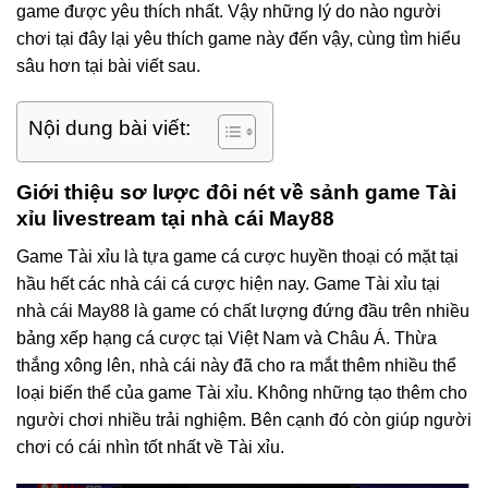
game được yêu thích nhất. Vậy những lý do nào người
chơi tại đây lại yêu thích game này đến vậy, cùng tìm hiểu
sâu hơn tại bài viết sau.
Nội dung bài viết:
Giới thiệu sơ lược đôi nét về sảnh game Tài
xỉu livestream tại nhà cái May88
Game Tài xỉu là tựa game cá cược huyền thoại có mặt tại
hầu hết các nhà cái cá cược hiện nay. Game Tài xỉu tại
nhà cái May88 là game có chất lượng đứng đầu trên nhiều
bảng xếp hạng cá cược tại Việt Nam và Châu Á. Thừa
thắng xông lên, nhà cái này đã cho ra mắt thêm nhiều thể
loại biến thể của game Tài xỉu. Không những tạo thêm cho
người chơi nhiều trải nghiệm. Bên cạnh đó còn giúp người
chơi có cái nhìn tốt nhất về Tài xỉu.