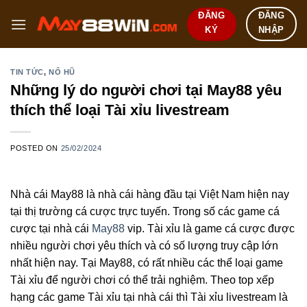
Bỏ
ĐĂNG
ĐĂNG
qua
KÝ
NHẬP
nội
dung
TIN TỨC
,
NỔ HŨ
Những lý do người chơi tại May88 yêu
thích thể loại Tài xỉu livestream
POSTED ON
25/02/2024
Nhà cái May88 là nhà cái hàng đầu tại Việt Nam hiện nay
tại thị trường cá cược trực tuyến. Trong số các game cá
cược tại nhà cái
May88
vip. Tài xỉu là game cá cược được
nhiều người chơi yêu thích và có số lượng truy cập lớn
nhất hiện nay. Tại May88, có rất nhiều các thể loại game
Tài xỉu để người chơi có thể trải nghiệm. Theo top xếp
hạng các game Tài xỉu tại nhà cái thì Tài xỉu livestream là