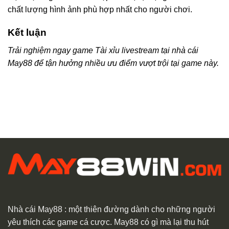
chất lượng hình ảnh phù hợp nhất cho người chơi.
Kết luận
Trải nghiệm ngay game Tài xỉu livestream tại nhà cái
May88 để tận hưởng nhiều ưu điểm vượt trội tại game này.
Nhà cái May88
: một thiên đường dành cho những người
yêu thích các game cá cược. May88 có gì mà lại thu hút