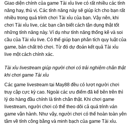
Giao diện chính của game Tài xỉu live có rất nhiều các tính
năng hay, thú vị. Các tính năng này sẽ giúp ích cho bạn rất
nhiều trong quá trình chơi Tài xỉu của bạn. Vậy nên, khi
chơi Tài xỉu live, các bạn cần biết cách tận dụng thật tốt
những tính năng này. Ví dụ như tính năng thống kê và soi
cầu của Tài xỉu live. Có thể giúp bạn phân tích quy luật của
game, bản chất trò chơi. Từ đó dự đoán kết quả Tài xỉu
live một cách chính xác.
Tài xỉu livestream giúp người chơi có trải nghiệm chân thật
khi chơi game Tài xỉu
Các game livestream tại May88 đều có lượt người chơi
truy cập cực kỳ cao. Ngoài các ưu điểm đã kể bên trên thì
lý do hàng đầu chính là tính chân thật. Khi chơi game
livestream, người chơi có thể theo dõi cả quá trình ván
game vận hành. Như vậy, người chơi có thể hoàn toàn yên
tâm về tính công bằng và minh bạch của game Tài xỉu.