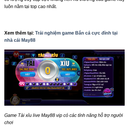
luôn nằm tại top cao nhất.
Xem thêm tại:
Trải nghiệm game Bắn cá cực đỉnh tại
nhà cái May88
Game Tài xỉu live May88 vip có các tính năng hỗ trợ người
chơi